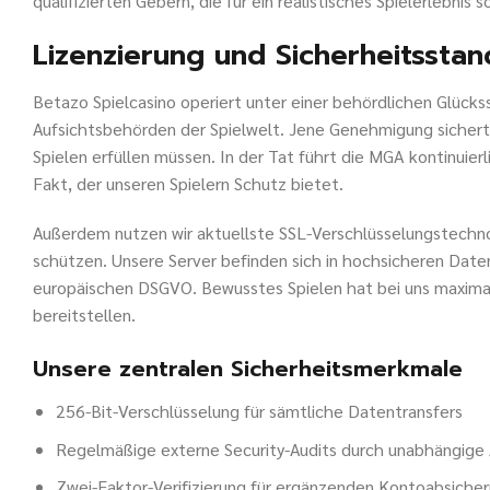
qualifizierten Gebern, die für ein realistisches Spielerlebnis s
Lizenzierung und Sicherheitssta
Betazo Spielcasino operiert unter einer behördlichen Glücks
Aufsichtsbehörden der Spielwelt. Jene Genehmigung sichert, d
Spielen erfüllen müssen. In der Tat führt die MGA kontinuier
Fakt, der unseren Spielern Schutz bietet.
Außerdem nutzen wir aktuellste SSL-Verschlüsselungstechnol
schützen. Unsere Server befinden sich in hochsicheren Date
europäischen DSGVO. Bewusstes Spielen hat bei uns maximal
bereitstellen.
Unsere zentralen Sicherheitsmerkmale
256-Bit-Verschlüsselung für sämtliche Datentransfers
Regelmäßige externe Security-Audits durch unabhängige 
Zwei-Faktor-Verifizierung für ergänzenden Kontoabsiche