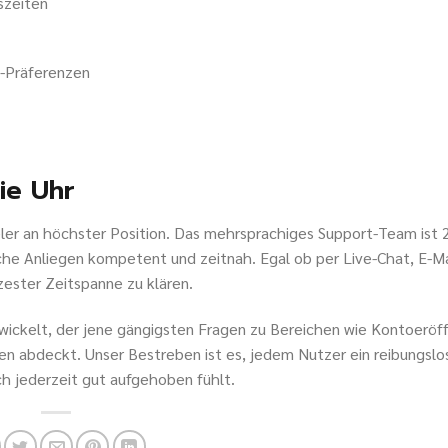
szeiten
-Präferenzen
ie Uhr
ieler an höchster Position. Das mehrsprachiges Support-Team ist
he Anliegen kompetent und zeitnah. Egal ob per Live-Chat, E-Ma
ester Zeitspanne zu klären.
twickelt, der jene gängigsten Fragen zu Bereichen wie Kontoeröf
n abdeckt. Unser Bestreben ist es, jedem Nutzer ein reibungslo
ch jederzeit gut aufgehoben fühlt.