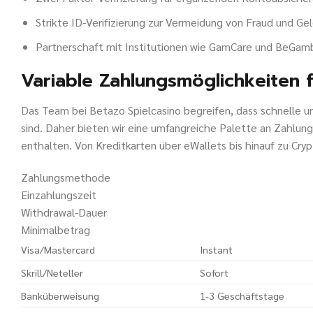
Strikte ID-Verifizierung zur Vermeidung von Fraud und Ge
Partnerschaft mit Institutionen wie GamCare und BeGam
Variable Zahlungsmöglichkeiten 
Das Team bei Betazo Spielcasino begreifen, dass schnelle u
sind. Daher bieten wir eine umfangreiche Palette an Zahlun
enthalten. Von Kreditkarten über eWallets bis hinauf zu Cr
Zahlungsmethode
Einzahlungszeit
Withdrawal-Dauer
Minimalbetrag
Visa/Mastercard
Instant
Skrill/Neteller
Sofort
Banküberweisung
1-3 Geschäftstage