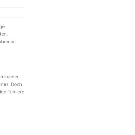
age
ten.
fahrenen
ammkunden
ames. Doch
ige Turniere