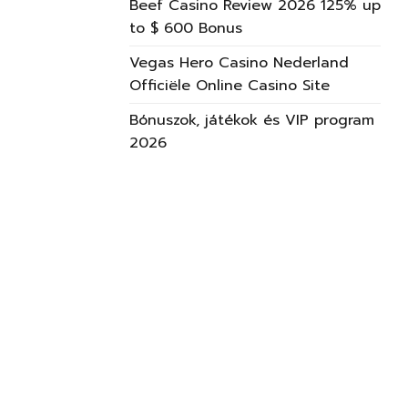
Beef Casino Review 2026 125% up
to $ 600 Bonus
Vegas Hero Casino Nederland
Officiële Online Casino Site
Bónuszok, játékok és VIP program
2026