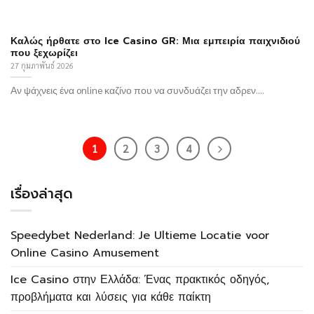
Καλώς ήρθατε στο Ice Casino GR: Μια εμπειρία παιχνιδιού
που ξεχωρίζει
27 กุมภาพันธ์ 2026
Αν ψάχνεις ένα online καζίνο που να συνδυάζει την αδρεν....
1
2
3
4
เรื่องล่าสุด
Speedybet Nederland: Je Ultieme Locatie voor
Online Casino Amusement
Ice Casino στην Ελλάδα: Ένας πρακτικός οδηγός,
προβλήματα και λύσεις για κάθε παίκτη