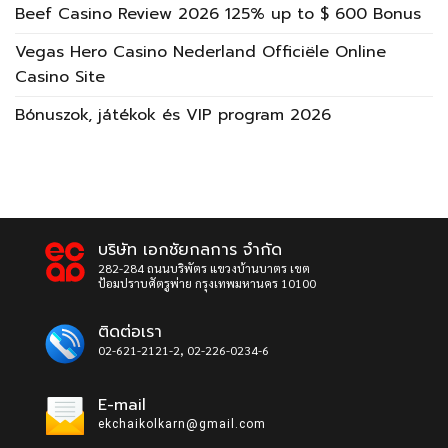
Beef Casino Review 2026 125% up to $ 600 Bonus
Vegas Hero Casino Nederland Officiële Online
Casino Site
Bónuszok, játékok és VIP program 2026
บริษัท เอกชัยกลการ จำกัด
282-284 ถนนบริพัตร แขวงบ้านบาตร เขต
ป้อมปราบศัตรูพ่าย กรุงเทพมหานคร 10100
ติดต่อเรา
02-621-2121-2
,
02-226-0234-6
E-mail
ekchaikolkarn@gmail.com