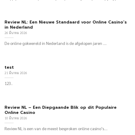
Review NL: Een Nieuwe Standaard voor Online Casino’s
in Nederland
26 มีนาคม 2026
De online gokwereld in Nederland is de afgelopen jaren ....
test
21 มีนาคม 2026
123..
Review NL – Een Diepgaande Blik op dit Populaire
Online Casino
10 มีนาคม 2026
Review NL is een van de meest besproken online casino’s....