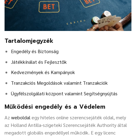
Tartalomjegyzék
Engedély és Biztonság
Játékkínálat és Fejlesztők
Kedvezmények és Kampányok
Tranzakciós Megoldások valamint Tranzakciók
Ügyfélszolgálati központ valamint Segítségnyújtás
Működési engedély és a Védelem
Az
weboldal
egy hiteles online szerencsejáték oldal, mely
az Holland Antilla-szigeteki Szerencsejáték Authority által
megadott globális engedéllyel működik. E egy licenc