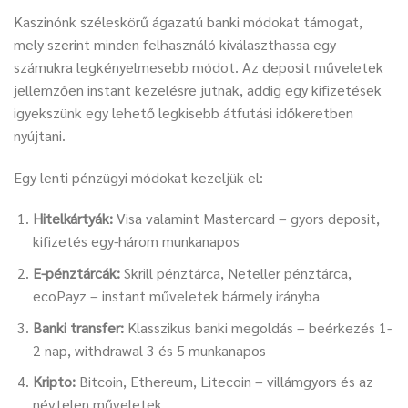
Kaszinónk széleskörű ágazatú banki módokat támogat,
mely szerint minden felhasználó kiválaszthassa egy
számukra legkényelmesebb módot. Az deposit műveletek
jellemzően instant kezelésre jutnak, addig egy kifizetések
igyekszünk egy lehető legkisebb átfutási időkeretben
nyújtani.
Egy lenti pénzügyi módokat kezeljük el:
Hitelkártyák:
Visa valamint Mastercard – gyors deposit,
kifizetés egy-három munkanapos
E-pénztárcák:
Skrill pénztárca, Neteller pénztárca,
ecoPayz – instant műveletek bármely irányba
Banki transfer:
Klasszikus banki megoldás – beérkezés 1-
2 nap, withdrawal 3 és 5 munkanapos
Kripto:
Bitcoin, Ethereum, Litecoin – villámgyors és az
névtelen műveletek