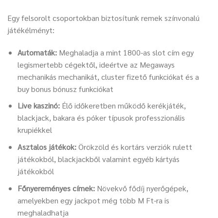
Egy felsorolt csoportokban biztosítunk remek színvonalú
játékélményt:
Automaták:
Meghaladja a mint 1800-as slot cím egy
legismertebb cégektől, ideértve az Megaways
mechanikás mechanikát, cluster fizető funkciókat és a
buy bonus bónusz funkciókat
Live kaszinó:
Élő időkeretben működő kerékjáték,
blackjack, bakara és póker típusok professzionális
krupiékkel
Asztalos játékok:
Örökzöld és kortárs verziók rulett
játékokból, blackjackből valamint egyéb kártyás
játékokból
Főnyereményes címek:
Növekvő fődíj nyerőgépek,
amelyekben egy jackpot még több M Ft-ra is
meghaladhatja