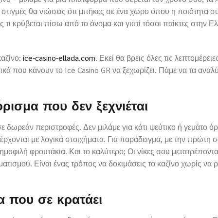
 στιγμές θα νιώσεις ότι μπήκες σε ένα χώρο όπου η ποιότητα σ
ς τι κρύβεται πίσω από το όνομα και γιατί τόσοι παίκτες στην Ε
καζίνο:
ice-casino-ellada.com
. Εκεί θα βρεις όλες τις λεπτομέρειε
κά που κάνουν το Ice Casino GR να ξεχωρίζει. Πάμε να τα αναλ
ισμα που δεν ξεχνιέται
ε δωρεάν περιστροφές. Δεν μιλάμε για κάτι ψεύτικο ή γεμάτο ό
 έρχονται με λογικά στοιχήματα. Για παράδειγμα, με την πρώτη 
μοφιλή φρουτάκια. Και το καλύτερο; Οι νίκες σου μετατρέποντα
τισμού. Είναι ένας τρόπος να δοκιμάσεις το καζίνο χωρίς να ρ
α που σε κρατάει