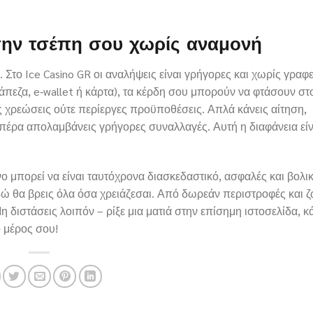
την τσέπη σου χωρίς αναμονή
 Στο Ice Casino GR οι αναλήψεις είναι γρήγορες και χωρίς γραφ
άπεζα, e‑wallet ή κάρτα), τα κέρδη σου μπορούν να φτάσουν στ
 χρεώσεις ούτε περίεργες προϋποθέσεις. Απλά κάνεις αίτηση,
ι πέρα απολαμβάνεις γρήγορες συναλλαγές. Αυτή η διαφάνεια εί
ζίνο μπορεί να είναι ταυτόχρονα διασκεδαστικό, ασφαλές και βολικ
εδώ θα βρεις όλα όσα χρειάζεσαι. Από δωρεάν περιστροφές και 
η διστάσεις λοιπόν – ρίξε μια ματιά στην επίσημη ιστοσελίδα, 
ο μέρος σου!