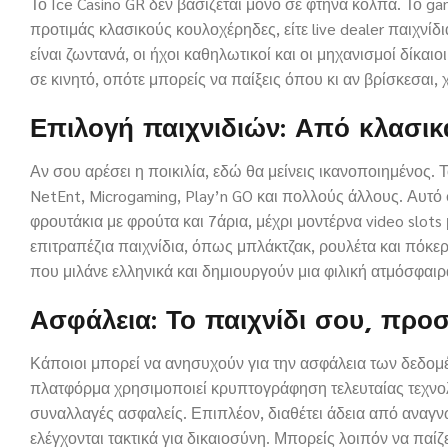
Το Ice Casino GR δεν βασίζεται μόνο σε φτηνά κόλπα. Το ga
προτιμάς κλασικούς κουλοχέρηδες, είτε live dealer παιχνί
είναι ζωντανά, οι ήχοι καθηλωτικοί και οι μηχανισμοί δίκαιο
σε κινητό, οπότε μπορείς να παίξεις όπου κι αν βρίσκεσαι
Επιλογή παιχνιδιών: Από κλασικά
Αν σου αρέσει η ποικιλία, εδώ θα μείνεις ικανοποιημένος.
NetEnt, Microgaming, Play’n GO και πολλούς άλλους. Αυτό 
φρουτάκια με φρούτα και 7άρια, μέχρι μοντέρνα video slots
επιτραπέζια παιχνίδια, όπως μπλάκτζακ, ρουλέτα και πόκερ
που μιλάνε ελληνικά και δημιουργούν μια φιλική ατμόσφαιρ
Ασφάλεια: Το παιχνίδι σου, προ
Κάποιοι μπορεί να ανησυχούν για την ασφάλεια των δεδομέν
πλατφόρμα χρησιμοποιεί κρυπτογράφηση τελευταίας τεχνολο
συναλλαγές ασφαλείς. Επιπλέον, διαθέτει άδεια από αναγν
ελέγχονται τακτικά για δικαιοσύνη. Μπορείς λοιπόν να παίζ