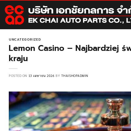
Skip
to
content
UNCATEGORIZED
Lemon Casino – Najbardziej ś
kraju
POSTED ON
13 เมษายน 2026
BY
THAISHOPADMIN