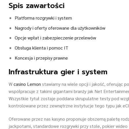
Spis zawartości
Platforma rozgrywki i system
Nagrody i oferty oferowane dla użytkowników
Opcje wpłat i zabezpieczenie przelewów
Obsługa klienta i pomoc IT
Koncesja i przepisy prawne
Infrastruktura gier i system
W
casino Lemon
stawiamy na wiele opcji i jakość, oferują
współpracuje z takimi gigantami branży jak Net Entertainm
Wszystkie tytuł zostaje poddana skrupulatne testy pod wzg
kontrolowane przez zewnętrzne instytucje tego typu jak e
Oferowane przez nas kasyno proponuje obszerną paletę rodz
jackpotami, standardowe rozgrywki przy stole, pokier wideo