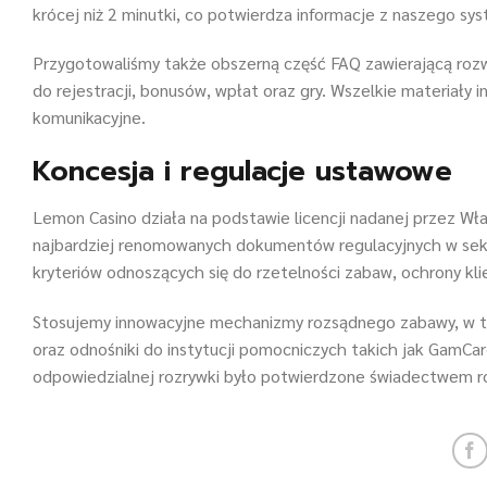
krócej niż 2 minutki, co potwierdza informacje z naszego sy
Przygotowaliśmy także obszerną część FAQ zawierającą rozw
do rejestracji, bonusów, wpłat oraz gry. Wszelkie materiały
komunikacyjne.
Koncesja i regulacje ustawowe
Lemon Casino działa na podstawie licencji nadanej przez 
najbardziej renomowanych dokumentów regulacyjnych w sekt
kryteriów odnoszących się do rzetelności zabaw, ochrony kli
Stosujemy innowacyjne mechanizmy rozsądnego zabawy, w ty
oraz odnośniki do instytucji pomocniczych takich jak GamCa
odpowiedzialnej rozrywki było potwierdzone świadectwem r