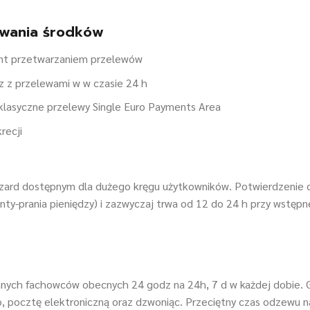
ywania środków
tant przetwarzaniem przelewów
 z przelewami w w czasie 24 h
klasyczne przelewy Single Euro Payments Area
recji
azard dostępnym dla dużego kręgu użytkowników. Potwierdzenie 
ty-prania pieniędzy) i zazwyczaj trwa od 12 do 24 h przy wstępn
wanych fachowców obecnych 24 godz na 24h, 7 d w każdej dobie. 
 pocztę elektroniczną oraz dzwoniąc. Przeciętny czas odzewu n