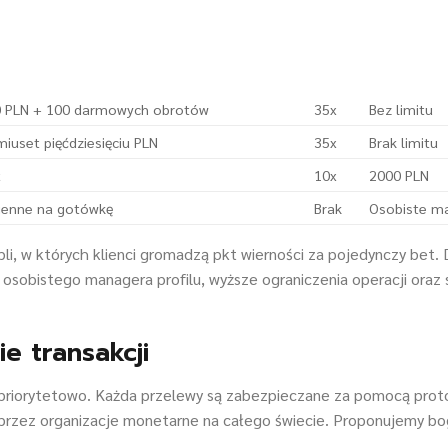
 PLN + 100 darmowych obrotów
35x
Bez limitu
iuset pięćdziesięciu PLN
35x
Brak limitu
t
10x
2000 PLN
ienne na gotówkę
Brak
Osobiste m
li, w których klienci gromadzą pkt wierności za pojedynczy bet. 
 osobistego managera profilu, wyższe ograniczenia operacji oraz 
e transakcji
priorytetowo. Każda przelewy są zabezpieczane za pomocą prot
przez organizacje monetarne na całego świecie. Proponujemy b