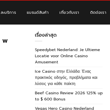
และบริการ
แบรนด์สินค้า
เกี่ยวกับเรา
ติดต่อเรา
เรื่องล่าสุด
h w
Speedybet Nederland: Je Ultieme
Locatie voor Online Casino
Amusement
Ice Casino στην Ελλάδα: Ένας
πρακτικός οδηγός, προβλήματα και
λύσεις για κάθε παίκτη
Beef Casino Review 2026 125% up
to $ 600 Bonus
Vegas Hero Casino Nederland