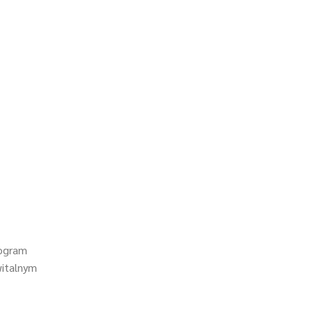
rogram
witalnym