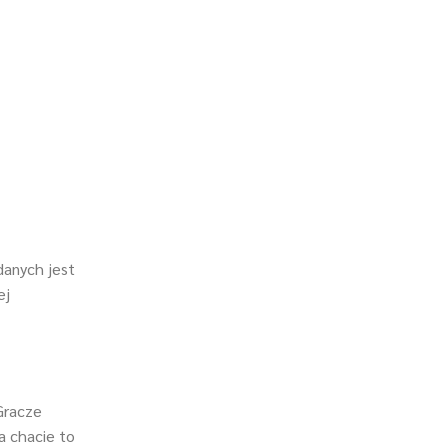
danych jest
ej
Gracze
a chacie to