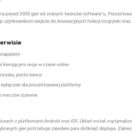
r
iera ponad 3000 gier od znanych twórców software’u. Prezentow
jąc użytkownikom wejście do innowacyjnych funkcji rozgrywki oraz
erwisie
bonapędem
 kierującymi sesje w czasie online
rancuska, punto banco
 wyłącznie dla prezentowanej platformy
tki meczów dziennie
viceach z platformami Android oraz iOS. Układ został zoptymali
ranych gier potrzebuje zaledwie paru dotknięć displaya. Zakres 