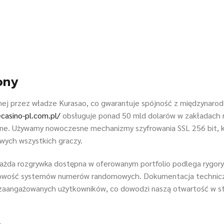
ony
nej przez władze Kurasao, co gwarantuje spójność z międzynaro
casino-pl.com.pl/
obsługuje ponad 50 mld dolarów w zakładach r
nline. Używamy nowoczesne mechanizmy szyfrowania SSL 256 bit, 
wych wszystkich graczy.
Każda rozgrywka dostępna w oferowanym portfolio podlega rygor
idłowość systemów numerów randomowych. Dokumentacja technic
h zaangażowanych użytkowników, co dowodzi naszą otwartość w s