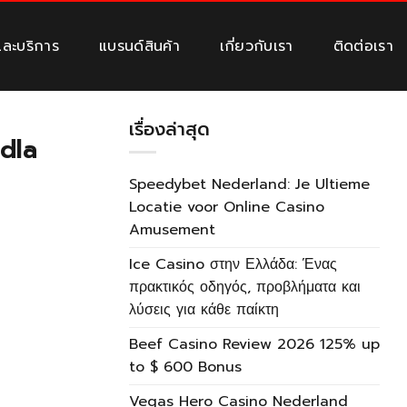
และบริการ
แบรนด์สินค้า
เกี่ยวกับเรา
ติดต่อเรา
เรื่องล่าสุด
dla
Speedybet Nederland: Je Ultieme
Locatie voor Online Casino
Amusement
Ice Casino στην Ελλάδα: Ένας
πρακτικός οδηγός, προβλήματα και
λύσεις για κάθε παίκτη
Beef Casino Review 2026 125% up
to $ 600 Bonus
Vegas Hero Casino Nederland