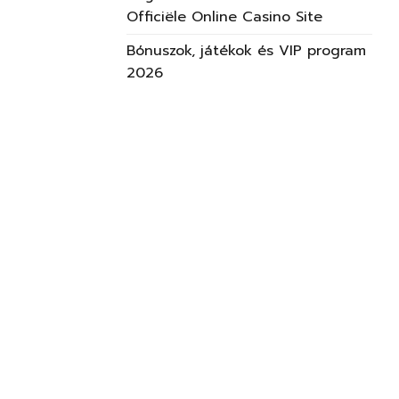
Officiële Online Casino Site
Bónuszok, játékok és VIP program
2026