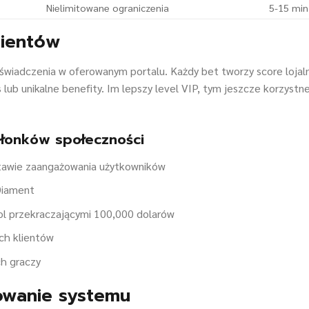
Nielimitowane ograniczenia
5-15 min
lientów
wiadczenia w oferowanym portalu. Każdy bet tworzy score lojal
 lub unikalne benefity. Im lepszy level VIP, tym jeszcze korzystne
złonków społeczności
tawie zaangażowania użytkowników
Diament
ol przekraczającymi 100,000 dolarów
ch klientów
ch graczy
nowanie systemu