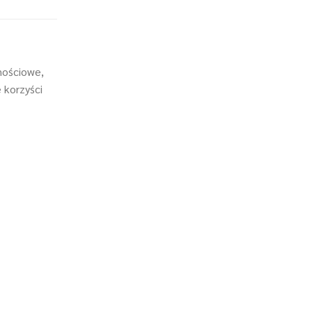
nościowe,
 korzyści