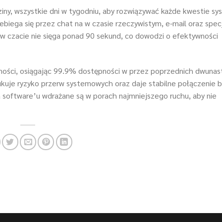
ziny, wszystkie dni w tygodniu, aby rozwiązywać każde kwestie 
ebiega się przez chat na w czasie rzeczywistym, e-mail oraz spec
 w czacie nie sięga ponad 90 sekund, co dowodzi o efektywności
ności, osiągając 99.9% dostępności w przez poprzednich dwunas
ukuje ryzyko przerw systemowych oraz daje stabilne połączenie 
ia software’u wdrażane są w porach najmniejszego ruchu, aby nie