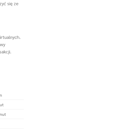
yć się ze
rtualnych.
ewy
akcji.
n
ut
nut