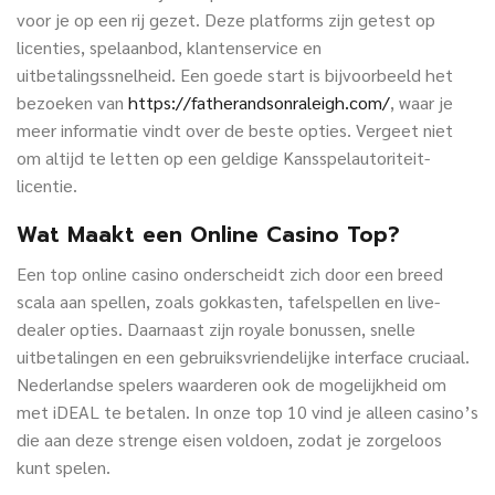
voor je op een rij gezet. Deze platforms zijn getest op
licenties, spelaanbod, klantenservice en
uitbetalingssnelheid. Een goede start is bijvoorbeeld het
bezoeken van
https://fatherandsonraleigh.com/
, waar je
meer informatie vindt over de beste opties. Vergeet niet
om altijd te letten op een geldige Kansspelautoriteit-
licentie.
Wat Maakt een Online Casino Top?
Een top online casino onderscheidt zich door een breed
scala aan spellen, zoals gokkasten, tafelspellen en live-
dealer opties. Daarnaast zijn royale bonussen, snelle
uitbetalingen en een gebruiksvriendelijke interface cruciaal.
Nederlandse spelers waarderen ook de mogelijkheid om
met iDEAL te betalen. In onze top 10 vind je alleen casino’s
die aan deze strenge eisen voldoen, zodat je zorgeloos
kunt spelen.