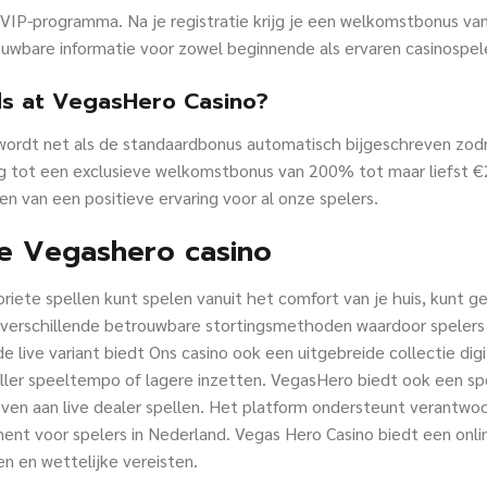
al VIP-programma. Na je registratie krijg je een welkomstbonus va
ouwbare informatie voor zowel beginnende als ervaren casinospel
s at VegasHero Casino?
 wordt net als de standaardbonus automatisch bijgeschreven zodra
gang tot een exclusieve welkomstbonus van 200% tot maar liefst 
en van een positieve ervaring voor al onze spelers.
ve Vegashero casino
riete spellen kunt spelen vanuit het comfort van je huis, kunt g
 verschillende betrouwbare stortingsmethoden waardoor spelers
 live variant biedt Ons casino ook een uitgebreide collectie digi
eller speeltempo of lagere inzetten. VegasHero biedt ook een sp
even aan live dealer spellen. Het platform ondersteunt verantwo
ent voor spelers in Nederland. Vegas Hero Casino biedt een onli
en en wettelijke vereisten.