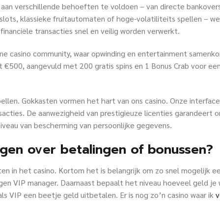
aan verschillende behoeften te voldoen – van directe bankovers
-slots, klassieke fruitautomaten of hoge-volatiliteits spellen – 
financiële transacties snel en veilig worden verwerkt.
line casino community, waar opwinding en entertainment samenk
 €500, aangevuld met 200 gratis spins en 1 Bonus Crab voor ee
ellen. Gokkasten vormen het hart van ons casino. Onze interface i
nsacties. De aanwezigheid van prestigieuze licenties garandeert 
iveau van bescherming van persoonlijke gegevens.
ragen over betalingen of bonussen?
ten in het casino. Kortom het is belangrijk om zo snel mogelijk 
eigen VIP manager. Daarnaast bepaalt het niveau hoeveel geld je 
 als VIP een beetje geld uitbetalen. Er is nog zo’n casino waar ik
v