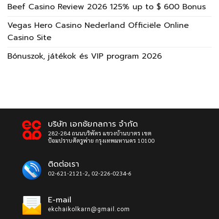
Beef Casino Review 2026 125% up to $ 600 Bonus
Vegas Hero Casino Nederland Officiële Online
Casino Site
Bónuszok, játékok és VIP program 2026
บริษัท เอกชัยกลการ จำกัด
282-284 ถนนบริพัตร แขวงบ้านบาตร เขต
ป้อมปราบศัตรูพ่าย กรุงเทพมหานคร 10100
ติดต่อเรา
02-621-2121-2
,
02-226-0234-6
E-mail
ekchaikolkarn@gmail.com