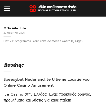
Skip
to
content
Officiële Site
20 พฤษภาคม 2026
Het VIP programma is dus echt de moeite waard bij GigaS....
เรื่องล่าสุด
Speedybet Nederland: Je Ultieme Locatie voor
Online Casino Amusement
Ice Casino στην Ελλάδα: Ένας πρακτικός οδηγός,
προβλήματα και λύσεις για κάθε παίκτη