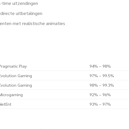
l-time uitzendingen
irecte uitbetalingen
ten met realistische animaties
Pragmatic Play
94% – 98%
Evolution Gaming
97% – 99.5%
Evolution Gaming
98% – 99.3%
Microgaming
92% – 96%
NetEnt
93% – 97%