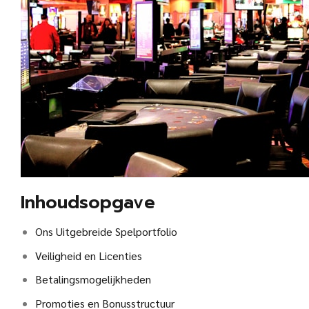
Inhoudsopgave
Ons Uitgebreide Spelportfolio
Veiligheid en Licenties
Betalingsmogelijkheden
Promoties en Bonusstructuur