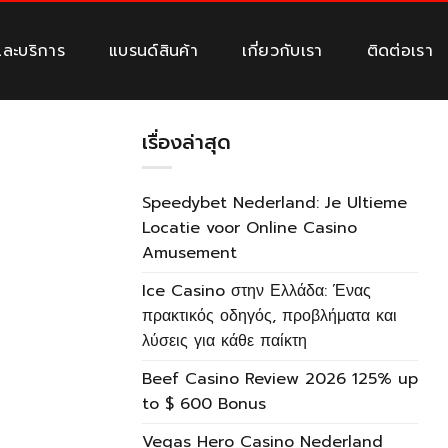
และบริการ
แบรนด์สินค้า
เกี่ยวกับเรา
ติดต่อเรา
เรื่องล่าสุด
Speedybet Nederland: Je Ultieme
Locatie voor Online Casino
Amusement
Ice Casino στην Ελλάδα: Ένας
πρακτικός οδηγός, προβλήματα και
λύσεις για κάθε παίκτη
Beef Casino Review 2026 125% up
to $ 600 Bonus
Vegas Hero Casino Nederland