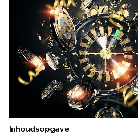
Inhoudsopgave