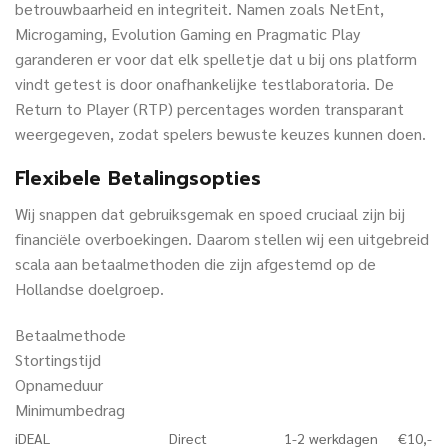
betrouwbaarheid en integriteit. Namen zoals NetEnt,
Microgaming, Evolution Gaming en Pragmatic Play
garanderen er voor dat elk spelletje dat u bij ons platform
vindt getest is door onafhankelijke testlaboratoria. De
Return to Player (RTP) percentages worden transparant
weergegeven, zodat spelers bewuste keuzes kunnen doen.
Flexibele Betalingsopties
Wij snappen dat gebruiksgemak en spoed cruciaal zijn bij
financiële overboekingen. Daarom stellen wij een uitgebreid
scala aan betaalmethoden die zijn afgestemd op de
Hollandse doelgroep.
Betaalmethode
Stortingstijd
Opnameduur
Minimumbedrag
iDEAL
Direct
1-2 werkdagen
€10,-