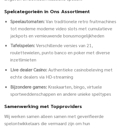
Spelcategorieën in Ons Assortiment
Speelautomaten:
Van traditionele retro fruitmachines
tot moderne moderne video slots met cumulatieve
jackpots en vernieuwende bonusmogelijkheden
Tafelspelen:
Verschillende versies van 21,
roulettewielen, punto banco en poker met diverse
inzetlimieten
Live dealer Casino:
Authentieke casinobeleving met
echte dealers via HD-streaming
Bijzondere games:
Kraskaarten, bingo, virtuele
sportweddenschappen en andere unieke speltypes
Samenwerking met Topproviders
Wij werken samen alleen samen met geverifieerde
spelontwikkelaars die vermaard zijn om hun