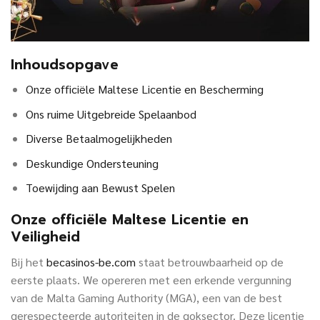
Inhoudsopgave
Onze officiële Maltese Licentie en Bescherming
Ons ruime Uitgebreide Spelaanbod
Diverse Betaalmogelijkheden
Deskundige Ondersteuning
Toewijding aan Bewust Spelen
Onze officiële Maltese Licentie en
Veiligheid
Bij het
becasinos-be.com
staat betrouwbaarheid op de
eerste plaats. We opereren met een erkende vergunning
van de Malta Gaming Authority (MGA), een van de best
gerespecteerde autoriteiten in de goksector. Deze licentie