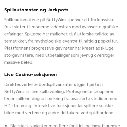
Spillautomater og Jackpots
Spilleautomatene på BettyWins spenner alt fra klassiske
fruktsloter til moderne videoslots med avanserte grafiske
erfaringer. Spillerne har mulighet til å utforske tallrike av
tematikker, fra mythologiske eventyr til nåtidig popkultur.
Plattformens progressive gevinster har kreert adskillige
storgevinstere, med utbetalinger som jevnlig overstiger
massive beløp.
Live Casino-seksjonen
Direkteoverførte bordspillvarianter utgjør hjertet i
BettyWins sin live spillavdeling. Profesjonelle croupierer
leder spillene døgnet omkring fra avanserte studioer med
HD streaming. Interaktive funksjoner lar spillere snakke
både med vertene og andre deltakere ved spillbordene.
Blackjack-varianter med flere forskjellige innsatsgrenser