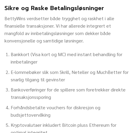
Sikre og Raske Betalingsløsninger
BettyWins verdsetter både trygghet og raskhet i alle
finansielle transaksjoner. Vi har allerede integrert et
mangfold av innbetalingsløsninger som dekker både
konvensjonelle og samtidige løsninger.
Bankkort (Visa kort og MC) med instant behandling for
innbetalinger
E-lommebøker slik som Skrill, Neteller og MuchBetter for
snarlig tilgang til gevinster
Bankoverføringer for de spillere som foretrekker direkte
transaksjonssporing
Forhåndsbetalte vouchers for diskresjon og
budsjettovervåking
Kryptovalutaer inkludert Bitcoin pluss Ethereum for
optimal integritet