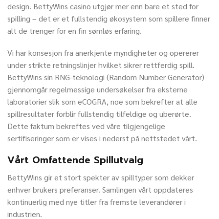
design. BettyWins casino utgjør mer enn bare et sted for
spilling – det er et fullstendig økosystem som spillere finner
alt de trenger for en fin sømløs erfaring.
Vi har konsesjon fra anerkjente myndigheter og opererer
under strikte retningslinjer hvilket sikrer rettferdig spill.
BettyWins sin RNG-teknologi (Random Number Generator)
gjennomgår regelmessige undersøkelser fra eksterne
laboratorier slik som eCOGRA, noe som bekrefter at alle
spillresultater forblir fullstendig tilfeldige og uberørte.
Dette faktum bekreftes ved våre tilgjengelige
sertifiseringer som er vises i nederst på nettstedet vårt.
Vårt Omfattende Spillutvalg
BettyWins gir et stort spekter av spilltyper som dekker
enhver brukers preferanser. Samlingen vårt oppdateres
kontinuerlig med nye titler fra fremste leverandører i
industrien.