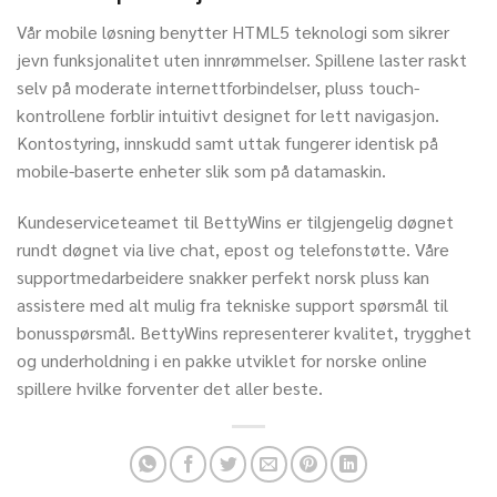
Vår mobile løsning benytter HTML5 teknologi som sikrer
jevn funksjonalitet uten innrømmelser. Spillene laster raskt
selv på moderate internettforbindelser, pluss touch-
kontrollene forblir intuitivt designet for lett navigasjon.
Kontostyring, innskudd samt uttak fungerer identisk på
mobile-baserte enheter slik som på datamaskin.
Kundeserviceteamet til BettyWins er tilgjengelig døgnet
rundt døgnet via live chat, epost og telefonstøtte. Våre
supportmedarbeidere snakker perfekt norsk pluss kan
assistere med alt mulig fra tekniske support spørsmål til
bonusspørsmål. BettyWins representerer kvalitet, trygghet
og underholdning i en pakke utviklet for norske online
spillere hvilke forventer det aller beste.