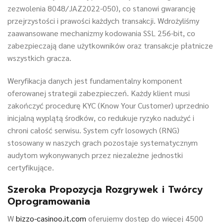
zezwolenia 8048/JAZ2022-050), co stanowi gwarancję
przejrzystości i prawości każdych transakcji. Wdrożyliśmy
zaawansowane mechanizmy kodowania SSL 256-bit, co
zabezpieczają dane użytkowników oraz transakcje płatnicze
wszystkich gracza.
Weryfikacja danych jest fundamentalny komponent
oferowanej strategii zabezpieczeń. Każdy klient musi
zakończyć procedurę KYC (Know Your Customer) uprzednio
inicjalną wyplątą środków, co redukuje ryzyko nadużyć i
chroni całość serwisu. System cyfr losowych (RNG)
stosowany w naszych grach pozostaje systematycznym
audytom wykonywanych przez niezależne jednostki
certyfikujące.
Szeroka Propozycja Rozgrywek i Twórcy
Oprogramowania
W
bizzo-casinoo.it.com
oferujemy dostęp do więcej 4500