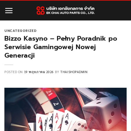
Skip
to
content
UNCATEGORIZED
Bizzo Kasyno – Pełny Poradnik po
Serwisie Gamingowej Nowej
Generacji
POSTED ON
19 พฤษภาคม 2026
BY
THAISHOPADMIN