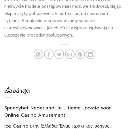
niezwykłe modele postępowania i możliwe trudności, dając
ekipie asyty połączenie z klientami przed nasileniem
sytuacji. Regularnie przeprowadzamy sondaże
usatysfakcjonowania, jakich efekty wprost wpływają na
ulepszenie procedur obsługowych.
เรื่องล่าสุด
Speedybet Nederland: Je Ultieme Locatie voor
Online Casino Amusement
Ice Casino στην Ελλάδα: Ένας πρακτικός οδηγός,