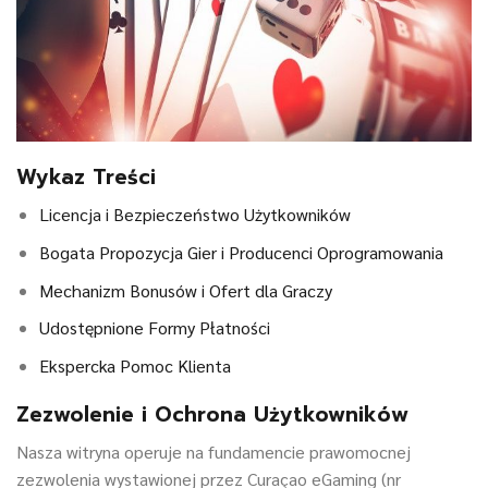
Wykaz Treści
Licencja i Bezpieczeństwo Użytkowników
Bogata Propozycja Gier i Producenci Oprogramowania
Mechanizm Bonusów i Ofert dla Graczy
Udostępnione Formy Płatności
Ekspercka Pomoc Klienta
Zezwolenie i Ochrona Użytkowników
Nasza witryna operuje na fundamencie prawomocnej
zezwolenia wystawionej przez Curaçao eGaming (nr