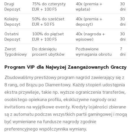
Drugi
75% do czterysty
40x (premia +
30
Depozyt
EUR + 100 FS
wpłata)
dni
Kolejny
50% do sześćset
40x (premia +
30
Depozyt
EUR + 50 FS
depozyt)
dni
Ostatni
100% do pięćset
40x (nagroda +
30
Depozyt
EUR + 100 FS
wpisowe)
dni
Zwrot
Do dziesięciu
Pozbawione
7
Tygodniowy
procent ubytków
wymagania obrotu
dni
Program VIP dla Najwyżej Zaangażowanych Graczy
Zbudowaliśmy prestiżowy program nagród zawierający się z
8 rang, od Brązu po Diamentowy. Każdy stopień udostępnia
ekstra przywileje, takie np. wyższe ograniczenia transferów,
osobistego opiekuna profilu, ekskluzywne nagrody oraz
invitations na wyjątkowe eventy. Kredyty lojalności zbierane
są z automatu podczas wszystkich partii gamingowej i mogą
być wymieniane na fundusze nagrody zgodnie
preferencyjnego współczynnika wymiany.