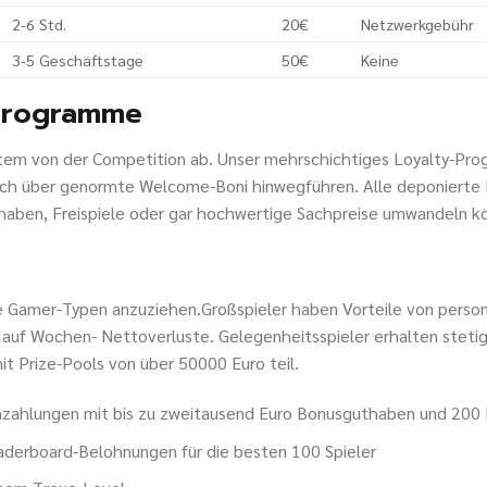
2-6 Std.
20€
Netzwerkgebühr
3-5 Geschäftstage
50€
Keine
-Programme
ystem von der Competition ab. Unser mehrschichtiges Loyalty-Pr
blich über genormte Welcome-Boni hinwegführen. Alle deponierte
thaben, Freispiele oder gar hochwertige Sachpreise umwandeln k
 Gamer-Typen anzuziehen.Großspieler haben Vorteile von persona
auf Wochen- Nettoverluste. Gelegenheitsspieler erhalten steti
t Prize-Pools von über 50000 Euro teil.
inzahlungen mit bis zu zweitausend Euro Bonusguthaben und 200 
aderboard-Belohnungen für die besten 100 Spieler