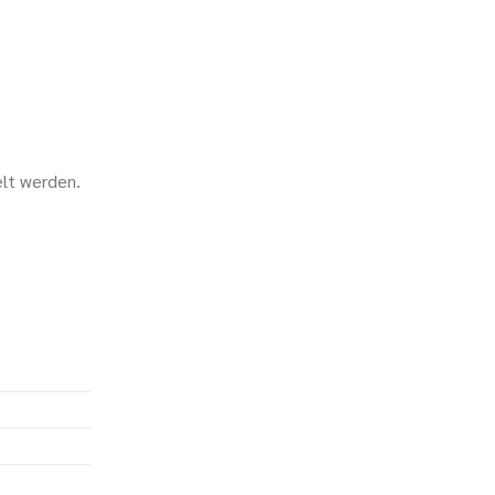
elt werden.