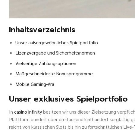
Inhaltsverzeichnis
Unser außergewöhnliches Spielportfolio
Lizenzvergabe und Sicherheitsnormen
Vielseitige Zahlungsoptionen
Maßgeschneiderte Bonusprogramme
Mobile Gaming-Ära
Unser exklusives Spielportfolio
In
casino infinity
besitzen wir uns dieser Zielsetzung verpflic
Plattform bündelt über dreitausendfünfhundert sorgfältig 
reicht von klassischen Slots bis hin zu fortschrittlichen Li