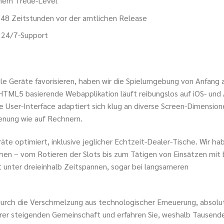
einem Treue-Level
8 Zeitstunden vor der amtlichen Release
 24/7-Support
ile Geräte favorisieren, haben wir die Spielumgebung von Anfang a
HTML5 basierende Webapplikation läuft reibungslos auf iOS- und 
ie User-Interface adaptiert sich klug an diverse Screen-Dimensio
enung wie auf Rechnern.
te optimiert, inklusive jeglicher Echtzeit-Dealer-Tische. Wir h
hen – vom Rotieren der Slots bis zum Tätigen von Einsätzen mit
gt unter dreieinhalb Zeitspannen, sogar bei langsameren
 durch die Verschmelzung aus technologischer Erneuerung, absolu
nsrer steigenden Gemeinschaft und erfahren Sie, weshalb Tausend