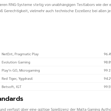
, deren RNG-Systeme stetig von unabhängigen Testlabors wie de
ß Gerechtigkeit, vielmehr auch technische Exzellenz bei allen j
NetEnt, Pragmatic Play
96.
Evolution Gaming
98.
Play’n GO, Microgaming
99.
Red Tiger, Yggdrasil
94.
Betsoft, IGT
99.
andards
 und verfügt über eine gültige Spiellizenz der Malta Gaming Autho