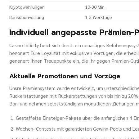
Kryptowährungen
10-30 Min.
Banküberweisung
1-3 Werktage
Individuell angepasste Prämien
Casino Infinity hebt sich durch ein neuartiges Belohnungss
honoriert Eure Loyalität mit exklusiven Vorzügen, die erhe
generiert Ihnen Treuepunkte ein, die Ihr gegen Prämien-Gu
Aktuelle Promotionen und Vorzüge
Unsre Prämiensystem wurde entwickelt, um unterschiedliche
Rückerstattungen mit Rückerstattungen von bis hin zu 20% 
Boni und nehmen selbstständig an monatlichen Ziehungen mi
Gestaffelte Einsteiger-Pakete über die anfänglichen 4 E
Wochen- Contests mit garantierten Gewinn-Pools und Le