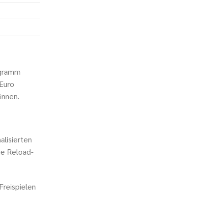
ogramm
 Euro
önnen.
lisierten
ge Reload-
Freispielen