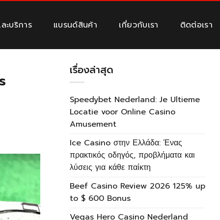
และบริการ
แบรนด์สินค้า
เกี่ยวกับเรา
ติดต่อเรา
เรื่องล่าสุด
s
Speedybet Nederland: Je Ultieme
Locatie voor Online Casino
Amusement
Ice Casino στην Ελλάδα: Ένας
πρακτικός οδηγός, προβλήματα και
λύσεις για κάθε παίκτη
Beef Casino Review 2026 125% up
to $ 600 Bonus
Vegas Hero Casino Nederland