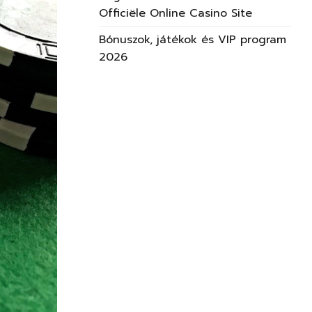
Officiële Online Casino Site
Bónuszok, játékok és VIP program
2026