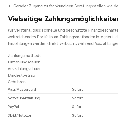
Gerader Zugang zu fachkundigen Beratungsstellen wie de
Vielseitige Zahlungsmöglichkeite
Wir versteht, dass schnelle und geschützte Finanzgeschäfte
weitreichendes Portfolio an Zahlungsmethoden integriert, d
Einzahlungen werden direkt verbucht, während Auszahlungen
Zahlungsmethode
Einzahlungsdauer
Auszahlungsdauer
Mindestbetrag
Gebühren
Visa/Mastercard
Sofort
Sofortüberweisung
Sofort
PayPal
Sofort
Skrill/Neteller
Sofort