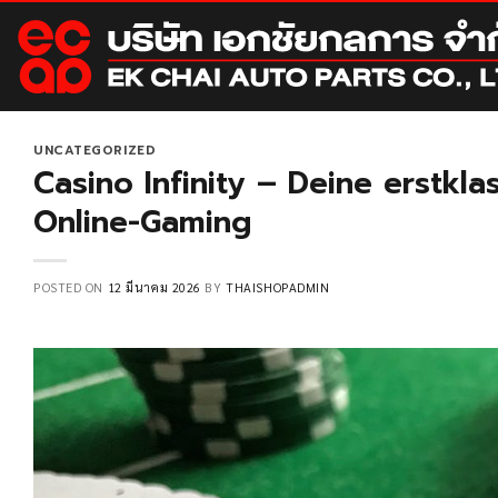
Skip
to
content
UNCATEGORIZED
Casino Infinity – Deine erstkl
Online-Gaming
POSTED ON
12 มีนาคม 2026
BY
THAISHOPADMIN