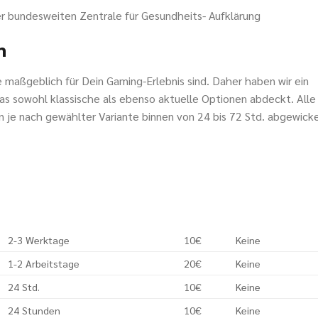
r bundesweiten Zentrale für Gesundheits- Aufklärung
n
 maßgeblich für Dein Gaming-Erlebnis sind. Daher haben wir ein
as sowohl klassische als ebenso aktuelle Optionen abdeckt. Alle
 je nach gewählter Variante binnen von 24 bis 72 Std. abgewick
2-3 Werktage
10€
Keine
1-2 Arbeitstage
20€
Keine
24 Std.
10€
Keine
24 Stunden
10€
Keine