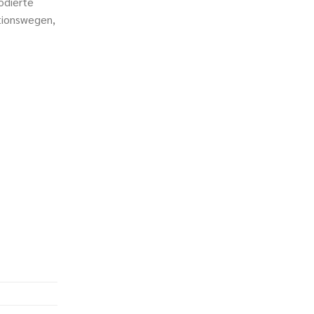
odierte
tionswegen,