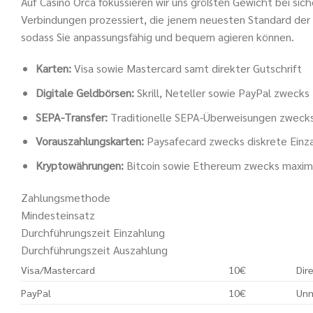
Auf Casino Orca fokussieren wir uns größten Gewicht bei sich
Verbindungen prozessiert, die jenem neuesten Standard der
sodass Sie anpassungsfähig und bequem agieren können.
Karten:
Visa sowie Mastercard samt direkter Gutschrift
Digitale Geldbörsen:
Skrill, Neteller sowie PayPal zweck
SEPA-Transfer:
Traditionelle SEPA-Überweisungen zweck
Vorauszahlungskarten:
Paysafecard zwecks diskrete Einz
Kryptowährungen:
Bitcoin sowie Ethereum zwecks maxima
Zahlungsmethode
Mindesteinsatz
Durchführungszeit Einzahlung
Durchführungszeit Auszahlung
Visa/Mastercard
10€
Dir
PayPal
10€
Unm