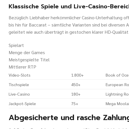
Klassische Spiele und Live-Casino-Bereic
Bezüglich Liebhaber herkömmlicher Casino-Unterhaltung off
bis hin für Baccarat – sämtliche Varianten sind bei diversen
geleitet wie auch überträgt in gestochen klarer HD-Qualität
Spielart
Menge der Games
Meistgespielte Titel
Mittlerer RTP
Video-Slots
1.800+
Book of Oce
Tischspiele
450+
European Rou
Live-Casino
180+
Lightning Ro
Jackpot-Spiele
75+
Mega Moolah
Abgesicherte und rasche Zahlun