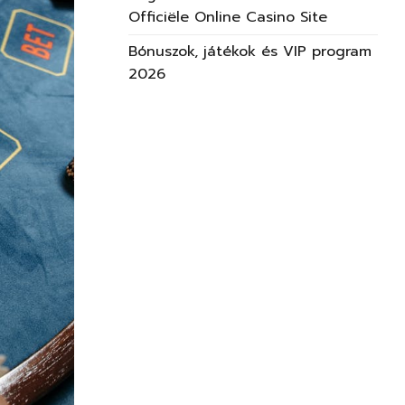
Officiële Online Casino Site
Bónuszok, játékok és VIP program
2026