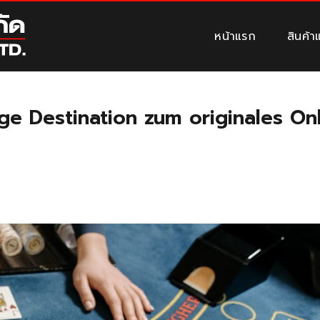
หน้าแรก
สินค้า
ge Destination zum originales Onl