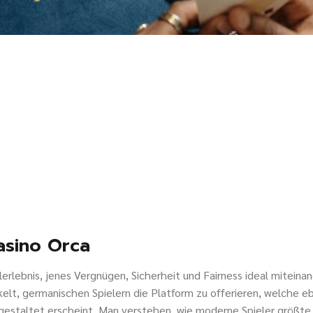
asino Orca
rlebnis, jenes Vergnügen, Sicherheit und Fairness ideal miteina
elt, germanischen Spielern die Platform zu offerieren, welche e
 gestaltet erscheint. Man verstehen, wie moderne Spieler größte