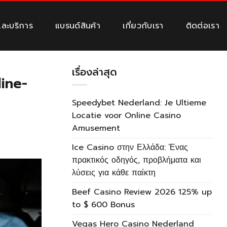
และบริการ
แบรนด์สินค้า
เกี่ยวกับเรา
ติดต่อเรา
เรื่องล่าสุด
ine-
Speedybet Nederland: Je Ultieme
Locatie voor Online Casino
Amusement
Ice Casino στην Ελλάδα: Ένας
πρακτικός οδηγός, προβλήματα και
λύσεις για κάθε παίκτη
Beef Casino Review 2026 125% up
to $ 600 Bonus
Vegas Hero Casino Nederland