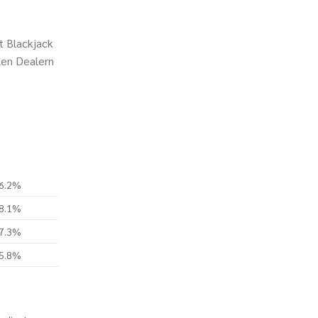
t Blackjack
llen Dealern
6.2%
8.1%
7.3%
5.8%