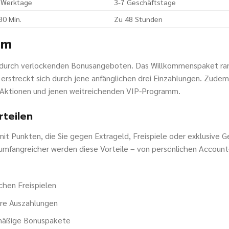
 Werktage
3-7 Geschäftstage
30 Min.
Zu 48 Stunden
mm
r durch verlockenden Bonusangeboten. Das Willkommenspaket ran
rstreckt sich durch jene anfänglichen drei Einzahlungen. Zudem
-Aktionen und jenen weitreichenden VIP-Programm.
teilen
mit Punkten, die Sie gegen Extrageld, Freispiele oder exklusive 
umfangreicher werden diese Vorteile – von persönlichen Accoun
chen Freispielen
re Auszahlungen
lmäßige Bonuspakete