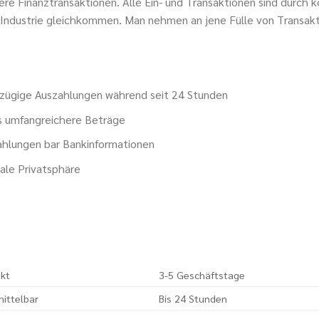
ere Finanztransaktionen. Alle Ein- und Transaktionen sind durch k
 Industrie gleichkommen. Man nehmen an jene Fülle von Transak
s zügige Auszahlungen während seit 24 Stunden
s umfangreichere Beträge
ahlungen bar Bankinformationen
le Privatsphäre
ekt
3-5 Geschäftstage
ittelbar
Bis 24 Stunden