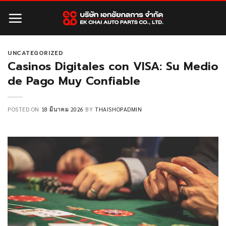
Skip
to
content
UNCATEGORIZED
Casinos Digitales con VISA: Su Medio
de Pago Muy Confiable
POSTED ON
18 มีนาคม 2026
BY
THAISHOPADMIN