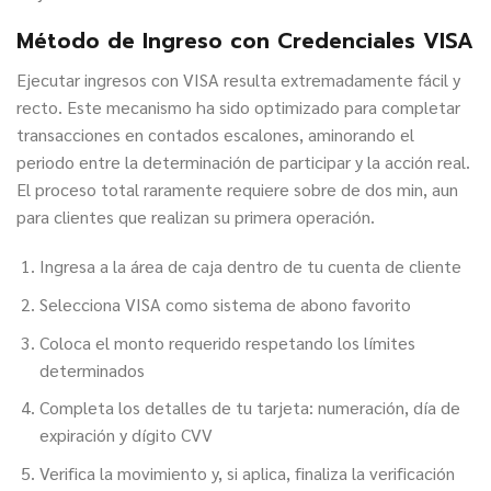
Método de Ingreso con Credenciales VISA
Ejecutar ingresos con VISA resulta extremadamente fácil y
recto. Este mecanismo ha sido optimizado para completar
transacciones en contados escalones, aminorando el
periodo entre la determinación de participar y la acción real.
El proceso total raramente requiere sobre de dos min, aun
para clientes que realizan su primera operación.
Ingresa a la área de caja dentro de tu cuenta de cliente
Selecciona VISA como sistema de abono favorito
Coloca el monto requerido respetando los límites
determinados
Completa los detalles de tu tarjeta: numeración, día de
expiración y dígito CVV
Verifica la movimiento y, si aplica, finaliza la verificación