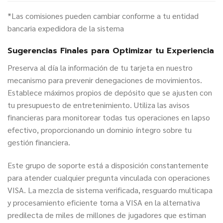
*Las comisiones pueden cambiar conforme a tu entidad
bancaria expedidora de la sistema
Sugerencias Finales para Optimizar tu Experiencia
Preserva al día la información de tu tarjeta en nuestro
mecanismo para prevenir denegaciones de movimientos.
Establece máximos propios de depósito que se ajusten con
tu presupuesto de entretenimiento. Utiliza las avisos
financieras para monitorear todas tus operaciones en lapso
efectivo, proporcionando un dominio íntegro sobre tu
gestión financiera.
Este grupo de soporte está a disposición constantemente
para atender cualquier pregunta vinculada con operaciones
VISA. La mezcla de sistema verificada, resguardo multicapa
y procesamiento eficiente torna a VISA en la alternativa
predilecta de miles de millones de jugadores que estiman