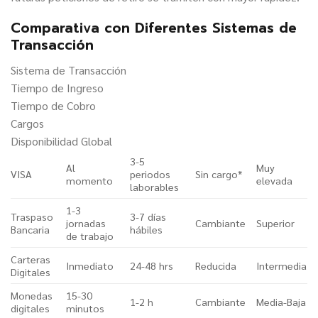
Comparativa con Diferentes Sistemas de
Transacción
Sistema de Transacción
Tiempo de Ingreso
Tiempo de Cobro
Cargos
Disponibilidad Global
3-5
Al
Muy
VISA
periodos
Sin cargo*
momento
elevada
laborables
1-3
Traspaso
3-7 días
jornadas
Cambiante
Superior
Bancaria
hábiles
de trabajo
Carteras
Inmediato
24-48 hrs
Reducida
Intermedia
Digitales
Monedas
15-30
1-2 h
Cambiante
Media-Baja
digitales
minutos