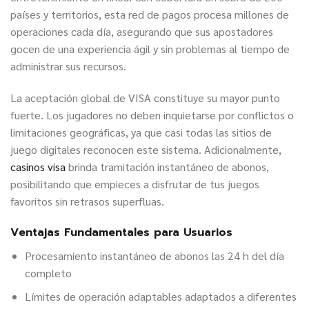
países y territorios, esta red de pagos procesa millones de
operaciones cada día, asegurando que sus apostadores
gocen de una experiencia ágil y sin problemas al tiempo de
administrar sus recursos.
La aceptación global de VISA constituye su mayor punto
fuerte. Los jugadores no deben inquietarse por conflictos o
limitaciones geográficas, ya que casi todas las sitios de
juego digitales reconocen este sistema. Adicionalmente,
casinos visa
brinda tramitación instantáneo de abonos,
posibilitando que empieces a disfrutar de tus juegos
favoritos sin retrasos superfluas.
Ventajas Fundamentales para Usuarios
Procesamiento instantáneo de abonos las 24 h del día
completo
Límites de operación adaptables adaptados a diferentes