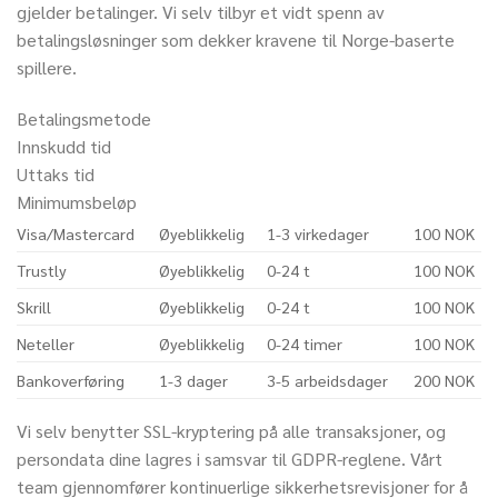
gjelder betalinger. Vi selv tilbyr et vidt spenn av
betalingsløsninger som dekker kravene til Norge-baserte
spillere.
Betalingsmetode
Innskudd tid
Uttaks tid
Minimumsbeløp
Visa/Mastercard
Øyeblikkelig
1-3 virkedager
100 NOK
Trustly
Øyeblikkelig
0-24 t
100 NOK
Skrill
Øyeblikkelig
0-24 t
100 NOK
Neteller
Øyeblikkelig
0-24 timer
100 NOK
Bankoverføring
1-3 dager
3-5 arbeidsdager
200 NOK
Vi selv benytter SSL-kryptering på alle transaksjoner, og
persondata dine lagres i samsvar til GDPR-reglene. Vårt
team gjennomfører kontinuerlige sikkerhetsrevisjoner for å