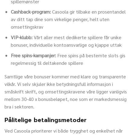
spillemønster
Cashback-program:
Casoola gir tilbake en prosentandel
av ditt tap dine som virkelige penger, helt uten
omsettingskrav
VIP-klubb:
Vårt aller mest dedikerte spillere får unike
bonuser, individuelle kontoansvarlige og kjappe uttak
Free spins-kampanjer:
Free spins på bestemte slots gis
regelmessig til deltakende spillere
Samtlige våre bonuser kommer med klare og transparente
vilkår. Vi selv skjuler ikke betydningsfull informasjon i
småskrift skrift, og omsettingskravene våre ligger vanligvis
mellom 30-40 x bonusbeløpet, noe som er markedsmessig
bra i sektoren.
Pålitelige betalingsmetoder
Ved Casoola prioriterer vi både trygghet og enkelhet når