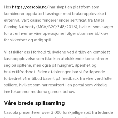
Hos
https://casoola.no/
har skapt en plattform som
kombinerer oppdatert løsninger med brukeropplevelse i
elitenivå. Vårt casino fungerer under sertifikat fra Malta
Gaming Authority (MGA/B2C/348/2016), hvilket som sørger
for at enhver av våre operasjoner følger stramme EU krav
for sikkerhet og ærlig spill.
Vi atskiller oss i forhold til rivalene ved å tilby en komplett
kasinoopplevelse som ikke kun utelukkende konsentrerer
seg på spillene, men også på hurighet, åpenhet og
brukertilfredshet. Siden etableringen har vi fortløpende
forbedret våre tilbud basert på feedback fra våre verdifulle
spillere, hvilket som har resultert i en portal som virkelig
imøtekommer moderne gamers behov.
Våre brede spillsamling
Casoola presenterer over 3.000 forskjellige spill fra ledende