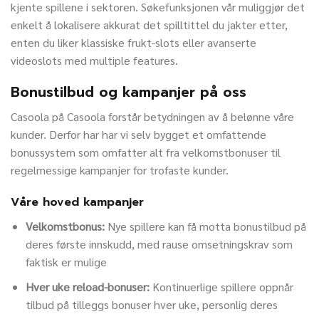
kjente spillene i sektoren. Søkefunksjonen vår muliggjør det
enkelt å lokalisere akkurat det spilltittel du jakter etter,
enten du liker klassiske frukt-slots eller avanserte
videoslots med multiple features.
Bonustilbud og kampanjer på oss
Casoola på Casoola forstår betydningen av å belønne våre
kunder. Derfor har har vi selv bygget et omfattende
bonussystem som omfatter alt fra velkomstbonuser til
regelmessige kampanjer for trofaste kunder.
Våre hoved kampanjer
Velkomstbonus:
Nye spillere kan få motta bonustilbud på
deres første innskudd, med rause omsetningskrav som
faktisk er mulige
Hver uke reload-bonuser:
Kontinuerlige spillere oppnår
tilbud på tilleggs bonuser hver uke, personlig deres