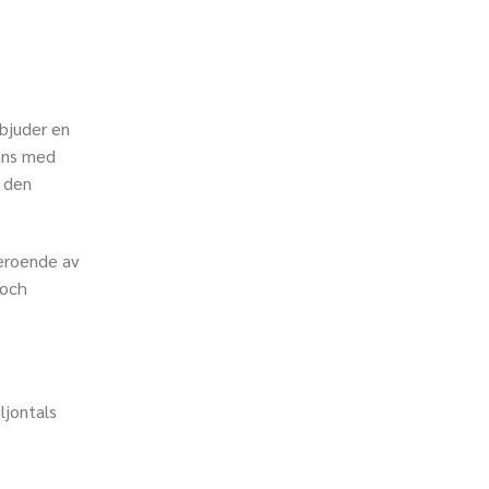
rbjuder en
mans med
l den
beroende av
 och
ljontals