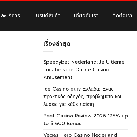
และบริการ
แบรนด์สินค้า
เกี่ยวกับเรา
ติดต่อเรา
เรื่องล่าสุด
Speedybet Nederland: Je Ultieme
Locatie voor Online Casino
Amusement
Ice Casino στην Ελλάδα: Ένας
πρακτικός οδηγός, προβλήματα και
λύσεις για κάθε παίκτη
Beef Casino Review 2026 125% up
to $ 600 Bonus
Vegas Hero Casino Nederland