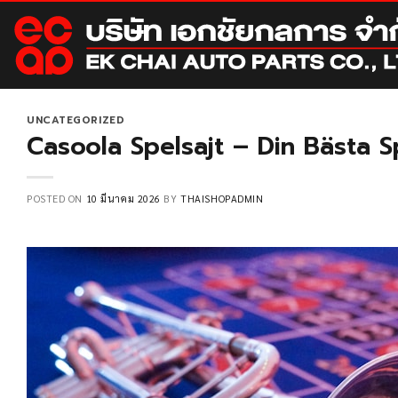
Skip
to
content
UNCATEGORIZED
Casoola Spelsajt – Din Bästa S
POSTED ON
10 มีนาคม 2026
BY
THAISHOPADMIN