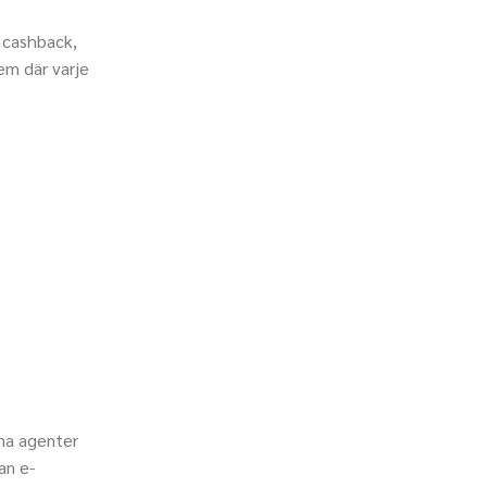
 cashback,
em där varje
rna agenter
an e-