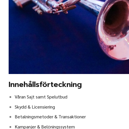
Innehållsförteckning
Våran Sajt samt Spelutbud
Skydd & Licensiering
Betalningsmetoder & Transaktioner
Kampanjer & Belöningssystem