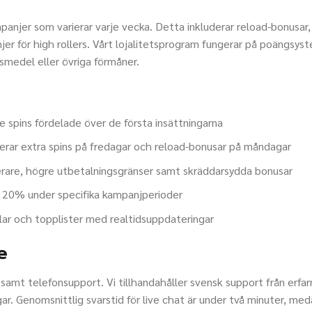
njer som varierar varje vecka. Detta inkluderar reload-bonusar,
jer för high rollers. Vårt lojalitetsprogram fungerar på poängsyst
smedel eller övriga förmåner.
 spins fördelade över de första insättningarna
rar extra spins på fredagar och reload-bonusar på måndagar
rare, högre utbetalningsgränser samt skräddarsydda bonusar
ll 20% under specifika kampanjperioder
ar och topplister med realtidsuppdateringar
e
st samt telefonsupport. Vi tillhandahåller svensk support från erfa
gar. Genomsnittlig svarstid för live chat är under två minuter, med