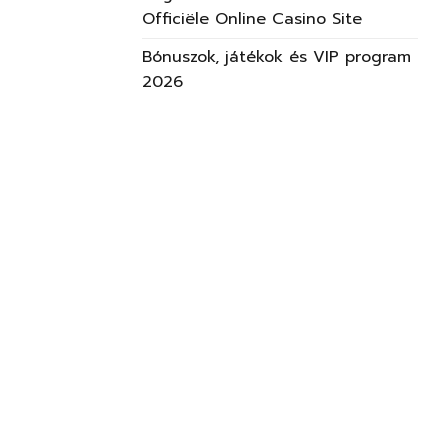
Officiële Online Casino Site
Bónuszok, játékok és VIP program
2026