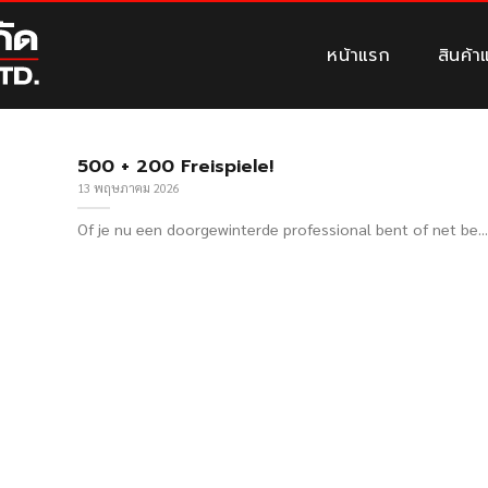
หน้าแรก
สินค้า
500 + 200 Freispiele!
13 พฤษภาคม 2026
Of je nu een doorgewinterde professional bent of net be...