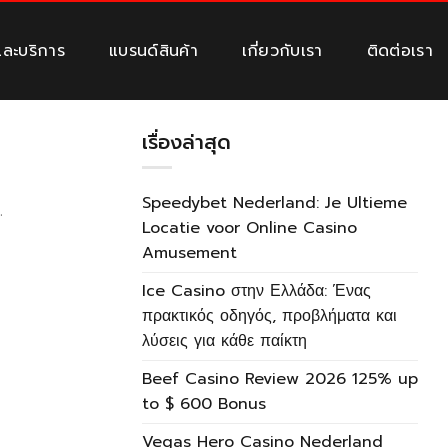
และบริการ
แบรนด์สินค้า
เกี่ยวกับเรา
ติดต่อเรา
เรื่องล่าสุด
Speedybet Nederland: Je Ultieme
.
Locatie voor Online Casino
Amusement
Ice Casino στην Ελλάδα: Ένας
πρακτικός οδηγός, προβλήματα και
λύσεις για κάθε παίκτη
Beef Casino Review 2026 125% up
to $ 600 Bonus
Vegas Hero Casino Nederland