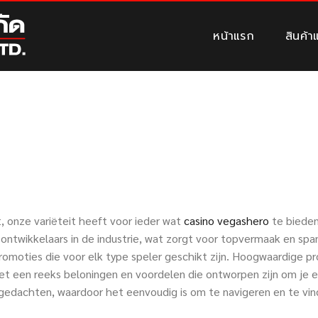
หน้าแรก
สินค้า
, onze variëteit heeft voor ieder wat
casino vegashero
te bieden
ontwikkelaars in de industrie, wat zorgt voor topvermaak en sp
omoties die voor elk type speler geschikt zijn. Hoogwaardige pr
t een reeks beloningen en voordelen die ontworpen zijn om je e
 gedachten, waardoor het eenvoudig is om te navigeren en te vin