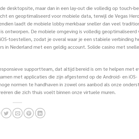
 de desktopsite, maar dan in een lay-out die volledig op touch-be
cht en geoptimaliseerd voor mobiele data, terwijl de Vegas Her
ndien laadt de mobiele lobby merkbaar sneller dan veel traditio
 is ontworpen. De mobiele omgeving is volledig geoptimaliseerd 
S-toestellen, zodat je overal waar je een stabiele verbinding h
rs in Nederland met een geldig account. Solide casino met snell
 responsieve supportteam, dat altijd bereid is om te helpen met 
amen met applicaties die zijn afgestemd op de Android- en iOS-
hoge normen te handhaven in zowel ons aanbod als onze onderst
ëren die zich thuis voelt binnen onze virtuele muren.