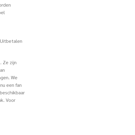
orden
pel
 Uitbetalen
 Ze zijn
van
ingen. We
 nu een fan
 beschikbaar
nk. Voor