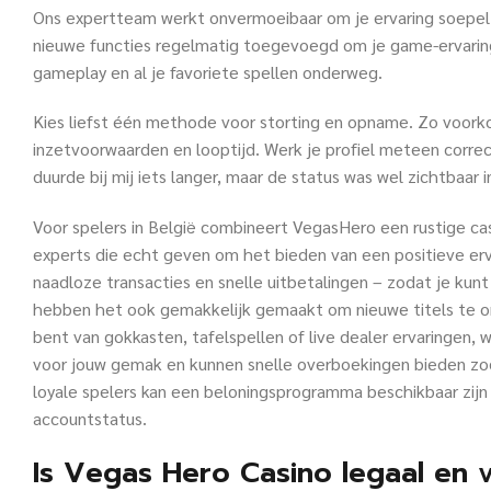
Ons expertteam werkt onvermoeibaar om je ervaring soepel
nieuwe functies regelmatig toegevoegd om je game-ervaring 
gameplay en al je favoriete spellen onderweg.
Kies liefst één methode voor storting en opname. Zo voorkom
inzetvoorwaarden en looptijd. Werk je profiel meteen correc
duurde bij mij iets langer, maar de status was wel zichtbaar 
​Voor spelers in België combineert VegasHero een rustige ca
experts die echt geven om het bieden van een positieve erva
naadloze transacties en snelle uitbetalingen – zodat je kun
hebben het ook gemakkelijk gemaakt om nieuwe titels te ont
bent van gokkasten, tafelspellen of live dealer ervaringen, 
voor jouw gemak en kunnen snelle overboekingen bieden zod
loyale spelers kan een beloningsprogramma beschikbaar zijn 
accountstatus.
Is Vegas Hero Casino legaal en 