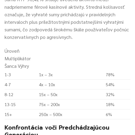
nadpriemerne férové kasínové aktivity. Stredná kolísavosť
označuje, že vyhraté sumy prichádzajú v pravidelných
intervaloch plus príležitostnými podstatnejšími vyhratými
sumami, čo zodpovedá širokému škále používateľov počnúc
konzervatívnych po agresívnych.
Úroveň
Multiplikátor
Šanca Výhry
1-3
1x – 3x
78%
4-7
4x – 10x
54%
8-12
15x – 50x
32%
13-15
75x – 200x
18%
15+
250x – 500x
6%
Konfrontácia voči Predchádzajúcou
Generáciou