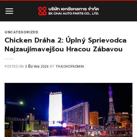
Skip
to
content
UNCATEGORIZED
Chicken Dráha 2: Úplný Sprievodca
Najzaujímavejšou Hracou Zábavou
POSTED ON
3 มีนาคม 2026
BY
THAISHOPADMIN