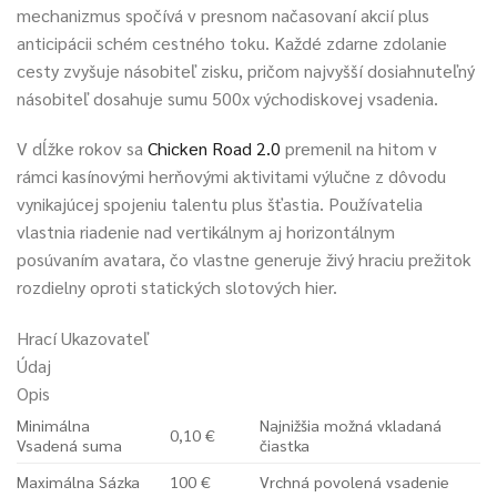
mechanizmus spočívá v presnom načasovaní akcií plus
anticipácii schém cestného toku. Každé zdarne zdolanie
cesty zvyšuje násobiteľ zisku, pričom najvyšší dosiahnuteľný
násobiteľ dosahuje sumu 500x východiskovej vsadenia.
V dĺžke rokov sa
Chicken Road 2.0
premenil na hitom v
rámci kasínovými herňovými aktivitami výlučne z dôvodu
vynikajúcej spojeniu talentu plus šťastia. Používatelia
vlastnia riadenie nad vertikálnym aj horizontálnym
posúvaním avatara, čo vlastne generuje živý hraciu prežitok
rozdielny oproti statických slotových hier.
Hrací Ukazovateľ
Údaj
Opis
Minimálna
Najnižšia možná vkladaná
0,10 €
Vsadená suma
čiastka
Maximálna Sázka
100 €
Vrchná povolená vsadenie