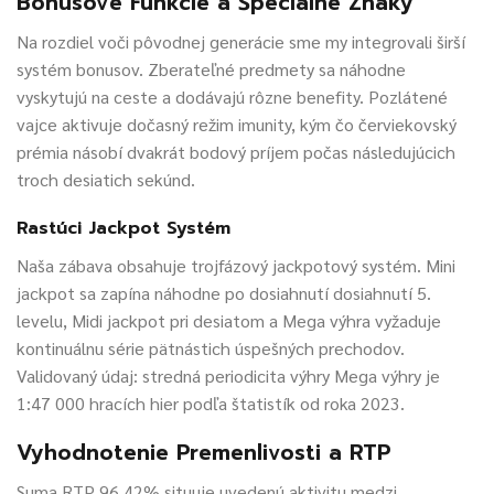
Bonusové Funkcie a Špeciálne Znaky
Na rozdiel voči pôvodnej generácie sme my integrovali širší
systém bonusov. Zberateľné predmety sa náhodne
vyskytujú na ceste a dodávajú rôzne benefity. Pozlátené
vajce aktivuje dočasný režim imunity, kým čo červiekovský
prémia násobí dvakrát bodový príjem počas následujúcich
troch desiatich sekúnd.
Rastúci Jackpot Systém
Naša zábava obsahuje trojfázový jackpotový systém. Mini
jackpot sa zapína náhodne po dosiahnutí dosiahnutí 5.
levelu, Midi jackpot pri desiatom a Mega výhra vyžaduje
kontinuálnu série pätnástich úspešných prechodov.
Validovaný údaj: stredná periodicita výhry Mega výhry je
1:47 000 hracích hier podľa štatistík od roka 2023.
Vyhodnotenie Premenlivosti a RTP
Suma RTP 96,42% situuje uvedenú aktivitu medzi