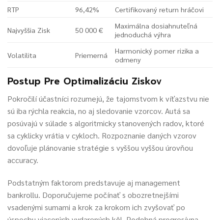
RTP
96,42%
Certifikovaný return hráčovi
Maximálna dosiahnuteľná
Najvyššia Zisk
50 000 €
jednoduchá výhra
Harmonický pomer rizika a
Volatilita
Priemerná
odmeny
Postup Pre Optimalizáciu Ziskov
Pokročilí účastníci rozumejú, že tajomstvom k víťazstvu nie
sú iba rýchla reakcia, no aj sledovanie vzorcov. Autá sa
posúvajú v súlade s algoritmicky stanovených radov, ktoré
sa cyklicky vrátia v cykloch. Rozpoznanie daných vzorov
dovoľuje plánovanie stratégie s vyššou vyššou úrovňou
accuracy.
Podstatným faktorom predstavuje aj management
bankrollu. Doporučujeme počínať s obozretnejšími
vsadenými sumami a krok za krokom ich zvyšovať po
úspechu viacerých vydarených kôl. Podobná progresívna