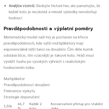
Analýza vzorců:
Sledujte historii her, ale pamatujte, že
každé kolo je nezávislé a minulé výsledky neovlivňují
budoucí
Pravděpodobnosti a výplatní poměry
Matematický model naší hry je postaven na křivce
pravděpodobnosti, kde vyšší multiplikátory mají
exponenciálně nižší šanci na dosažení. Čím déle kurník
odolává lišce, tím vzácnější je takové kolo. Hráči musí
vyvážit touhu po vysokých výhrách s realistickým
hodnocením rizika.
Multiplikátor
Pravděpodobnost dosažení
Frekvence výskytu
Strategie doporučení
66,7
Každé 2.
Konzervativní přístup pro stabilní
1,50x
%
kolo
zisky