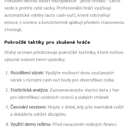
Pokušení nechat běžet multiplikátor “ještě chvilku” často
vede k prohře celé sázky. Profesionální hráči využívají
automatické výběry (auto cash-out), které odstraňují
emoce z rovnice a konzistentně aplikují předem stanovenou
strategii.
Pokročilé taktiky pro zkušené hráče
Druhý seznam představuje pokročilé techniky, které mohou
výrazně ovlivnit herní výsledky:
Rozdělení sázek:
Využijte možnost dvou současných
sázek s různými cash-out body pro diverzifikaci rizika
Statistická analýza:
Zaznamenávejte vlastní data z her
pro identifikaci osobních vzorců a slabých stránek
Časování sessions:
Hrajte v době, kdy jste mentálně svěží
a dokážete udržet disciplínu
Využití demo režimu:
Před nasazením reálných financí