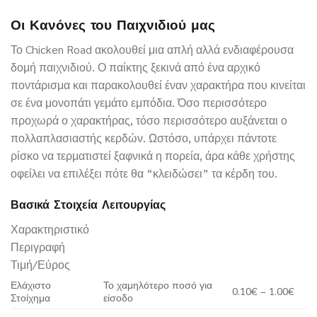
Οι Κανόνες του Παιχνιδιού μας
Το Chicken Road ακολουθεί μια απλή αλλά ενδιαφέρουσα
δομή παιχνιδιού. Ο παίκτης ξεκινά από ένα αρχικό
ποντάρισμα και παρακολουθεί έναν χαρακτήρα που κινείται
σε ένα μονοπάτι γεμάτο εμπόδια. Όσο περισσότερο
προχωρά ο χαρακτήρας, τόσο περισσότερο αυξάνεται ο
πολλαπλασιαστής κερδών. Ωστόσο, υπάρχει πάντοτε
ρίσκο να τερματιστεί ξαφνικά η πορεία, άρα κάθε χρήστης
οφείλει να επιλέξει πότε θα “κλειδώσει” τα κέρδη του.
Βασικά Στοιχεία Λειτουργίας
Χαρακτηριστικό
Περιγραφή
Τιμή/Εύρος
Ελάχιστο
Το χαμηλότερο ποσό για
0.10€ – 1.00€
Στοίχημα
είσοδο