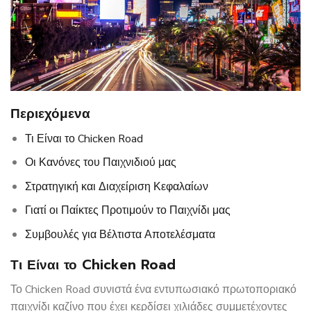
Περιεχόμενα
Τι Είναι το Chicken Road
Οι Κανόνες του Παιχνιδιού μας
Στρατηγική και Διαχείριση Κεφαλαίων
Γιατί οι Παίκτες Προτιμούν το Παιχνίδι μας
Συμβουλές για Βέλτιστα Αποτελέσματα
Τι Είναι το Chicken Road
Το Chicken Road συνιστά ένα εντυπωσιακό πρωτοποριακό
παιχνίδι καζίνο που έχει κερδίσει χιλιάδες συμμετέχοντες