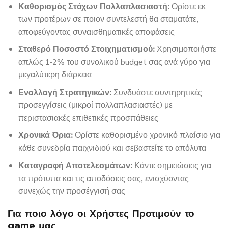
Καθορισμός Στόχων Πολλαπλασιαστή:
Ορίστε εκ
των προτέρων σε ποιον συντελεστή θα σταματάτε,
αποφεύγοντας συναισθηματικές αποφάσεις
Σταθερό Ποσοστό Στοιχηματισμού:
Χρησιμοποιήστε
απλώς 1-2% του συνολικού budget σας ανά γύρο για
μεγαλύτερη διάρκεια
Εναλλαγή Στρατηγικών:
Συνδυάστε συντηρητικές
προσεγγίσεις (μικροί πολλαπλασιαστές) με
περιστασιακές επιθετικές προσπάθειες
Χρονικά Όρια:
Ορίστε καθορισμένο χρονικό πλαίσιο για
κάθε συνεδρία παιχνιδιού και σεβαστείτε το απόλυτα
Καταγραφή Αποτελεσμάτων:
Κάντε σημειώσεις για
τα πρότυπα και τις αποδόσεις σας, ενισχύοντας
συνεχώς την προσέγγισή σας
Για ποιο λόγο οι Χρήστες Προτιμούν το
game μας