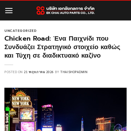
Skip
to
content
UNCATEGORIZED
Chicken Road: Ένα Παιχνίδι που
Συνδυάζει Στρατηγικό στοιχείο καθώς
και Τύχη σε διαδικτυακό καζίνο
POSTED ON
21 พฤษภาคม 2026
BY
THAISHOPADMIN