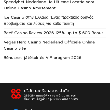
Speedybet Nederland: Je Ultieme Locatie voor
Online Casino Amusement
Ice Casino στην Ελλάδα: Ένας πρακτικός οδηγός,
προβλήματα και λύσεις για κάθε παίκτη
Beef Casino Review 2026 125% up to $ 600 Bonus
Vegas Hero Casino Nederland Officiële Online
Casino Site
Bónuszok, játékok és VIP program 2026
บริษัท เอกชัยกลการ จำกัด
282-284 ถนนบริพัตร แขวงบ้านบาตร เขต
ป้อมปราบศัตรูพ่าย กรุงเทพมหานคร 10100