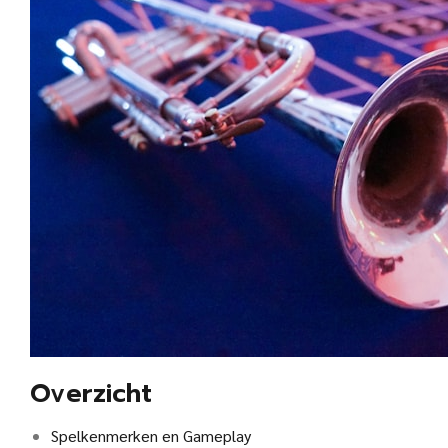
Overzicht
Spelkenmerken en Gameplay