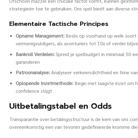
Ofschoon mazzel een cruciale factor vormt, kunnen geïnfo
strategieën toe te gebruiken. Ons spel biedt aan diverse str
Elementaire Tactische Principes
Opname Management:
Beslis op voorhand op welk soort
vermenigvuldigers, als avonturiers tot 10x of verder blijv
Bankroll Verdelen:
Spreid je spelbudget in minimaal 50 
garanderen
Patroonanalyse:
Analyseer verkeersdichtheid en time van
Oplopende Inzetmethode:
Begin met laagste inzet om h
confidence stijgt
Uitbetalingstabel en Odds
Transparantie over betalingsstructuur is de kern van ons co
overeenkomstig een van tevoren gedefinieerde kromme die 