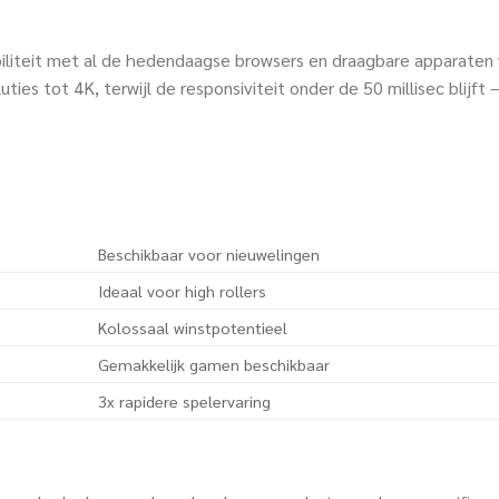
liteit met al de hedendaagse browsers en draagbare apparaten
ties tot 4K, terwijl de responsiviteit onder de 50 millisec blijft 
Beschikbaar voor nieuwelingen
Ideaal voor high rollers
Kolossaal winstpotentieel
Gemakkelijk gamen beschikbaar
3x rapidere spelervaring