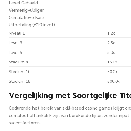
Level Gehaald
Vermenigvuldiger
Cumulatieve Kans
Uitbetaling (€10 inzet)
Niveau 1
1.2x
Level 3
2.5x
Level 5
5.0x
Stadium 8
15.0x
Stadium 10
50.0x
Stadium 15
500.0x
Vergelijking met Soortgelijke Tit
Gedurende het bereik van skill-based casino games krijgt on
compleet afhankelijk zijn van berekende lijnen zonder input, 
succesfactoren.