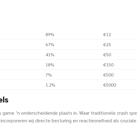
89%
€12
67%
€25
41%
€50
18%
€150
7%
€500
1.2%
€5000
els
s game ‘n onderscheidende plaats in. Waar traditionele crash spe
incorporeren wij directe besturing en reactiesnelheid als cruciale