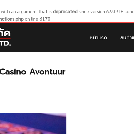
 with an argument that is
deprecated
since version 6.9.0! IE con
nctions.php
on line
6170
หน้าแรก
สินค้า
 Casino Avontuur