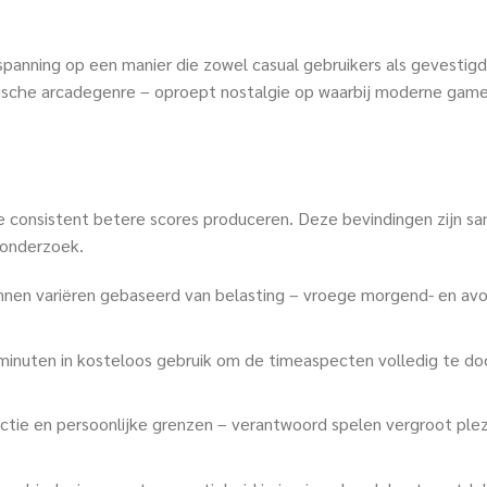
panning op een manier die zowel casual gebruikers als gevestigd
onische arcadegenre – oproept nostalgie op waarbij moderne ga
e consistent betere scores produceren. Deze bevindingen zijn s
 onderzoek.
nnen variëren gebaseerd van belasting – vroege morgend- en avo
inuten in kosteloos gebruik om de timeaspecten volledig te d
nctie en persoonlijke grenzen – verantwoord spelen vergroot plez