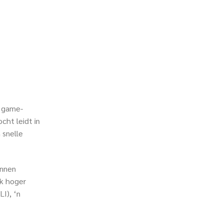
e game-
cht leidt in
 snelle
unnen
jk hoger
I), ‘n