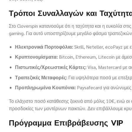
Τρόποι Συναλλαγών και Ταχύτητ
Στο Cloverspin κατανοούμε ότι η ταχύτητα και η ευκολία σ
gaming. Για αυτό υποστηρίζουμε μεγάλο φάσμα τραπεζικών
Ηλεκτρονικά Πορτοφόλια:
Skrill, Neteller, ecoPayz μ
Κρυπτονομίσματα:
Bitcoin, Ethereum, Litecoin με άμε
Πιστωτικές/Χρεωστικές Κάρτες:
Visa, Mastercard με 
Τραπεζικές Μεταφορές:
Για υψηλότερα ποσά με επεξερ
Προπληρωμένα Κουπόνια:
Paysafecard για ανώνυμες 
Το ελάχιστο ποσό κατάθεσης ξεκινά από μόλις 10€, ενώ οι 
προσδοκίες των μοντέρνων παικτών. Δεν επιβάλλουμε κρυφ
Πρόγραμμα Επιβράβευσης VIP