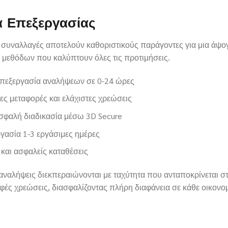
α Επεξεργασίας
τις συναλλαγές αποτελούν καθοριστικούς παράγοντες για μια άψο
 μεθόδων που καλύπτουν όλες τις προτιμήσεις.
ε επεξεργασία αναλήψεων σε 0-24 ώρες
σες μεταφορές και ελάχιστες χρεώσεις
ασφαλή διαδικασία μέσω 3D Secure
γασία 1-3 εργάσιμες ημέρες
και ασφαλείς καταθέσεις
αναλήψεις διεκπεραιώνονται με ταχύτητα που ανταποκρίνεται στ
ές χρεώσεις, διασφαλίζοντας πλήρη διαφάνεια σε κάθε οικονομ