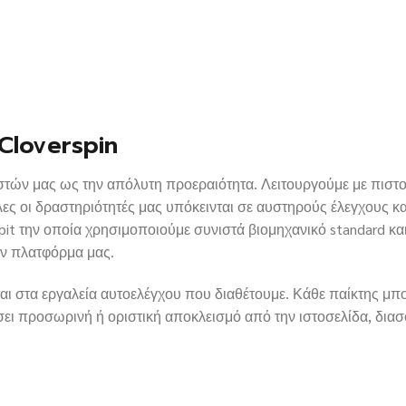
Cloverspin
τών μας ως την απόλυτη προεραιότητα. Λειτουργούμε με πιστ
 όλες οι δραστηριότητές μας υπόκεινται σε αυστηρούς έλεγχους κ
t την οποία χρησιμοποιούμε συνιστά βιομηχανικό standard και
ην πλατφόρμα μας.
ι στα εργαλεία αυτοελέγχου που διαθέτουμε. Κάθε παίκτης μπο
ήσει προσωρινή ή οριστική αποκλεισμό από την ιστοσελίδα, δια