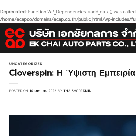
Deprecated
: Function WP_Dependencies->add_data() was called
/home/ecapco/domains/ecap.co.th/public_html/wp-includes/fu
Skip
to
content
UNCATEGORIZED
Cloverspin: Η Ύψιστη Εμπειρία
POSTED ON
16 เมษายน 2026
BY
THAISHOPADMIN