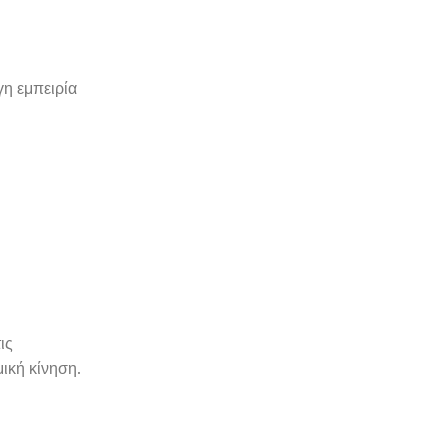
γη εμπειρία
ις
ική κίνηση.