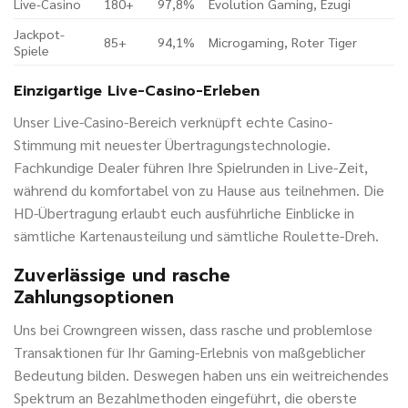
Live-Casino
180+
97,8%
Evolution Gaming, Ezugi
Jackpot-
85+
94,1%
Microgaming, Roter Tiger
Spiele
Einzigartige Live-Casino-Erleben
Unser Live-Casino-Bereich verknüpft echte Casino-
Stimmung mit neuester Übertragungstechnologie.
Fachkundige Dealer führen Ihre Spielrunden in Live-Zeit,
während du komfortabel von zu Hause aus teilnehmen. Die
HD-Übertragung erlaubt euch ausführliche Einblicke in
sämtliche Kartenausteilung und sämtliche Roulette-Dreh.
Zuverlässige und rasche
Zahlungsoptionen
Uns bei Crowngreen wissen, dass rasche und problemlose
Transaktionen für Ihr Gaming-Erlebnis von maßgeblicher
Bedeutung bilden. Deswegen haben uns ein weitreichendes
Spektrum an Bezahlmethoden eingeführt, die oberste