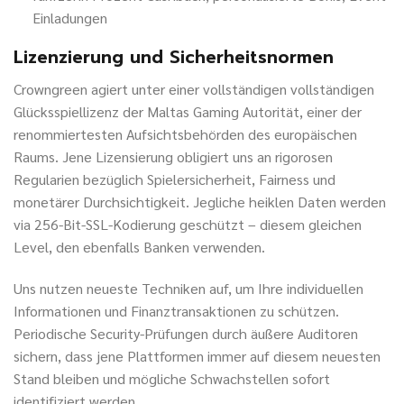
Einladungen
Lizenzierung und Sicherheitsnormen
Crowngreen agiert unter einer vollständigen vollständigen
Glücksspiellizenz der Maltas Gaming Autorität, einer der
renommiertesten Aufsichtsbehörden des europäischen
Raums. Jene Lizensierung obligiert uns an rigorosen
Regularien bezüglich Spielersicherheit, Fairness und
monetärer Durchsichtigkeit. Jegliche heiklen Daten werden
via 256-Bit-SSL-Kodierung geschützt – diesem gleichen
Level, den ebenfalls Banken verwenden.
Uns nutzen neueste Techniken auf, um Ihre individuellen
Informationen und Finanztransaktionen zu schützen.
Periodische Security-Prüfungen durch äußere Auditoren
sichern, dass jene Plattformen immer auf diesem neuesten
Stand bleiben und mögliche Schwachstellen sofort
identifiziert werden.