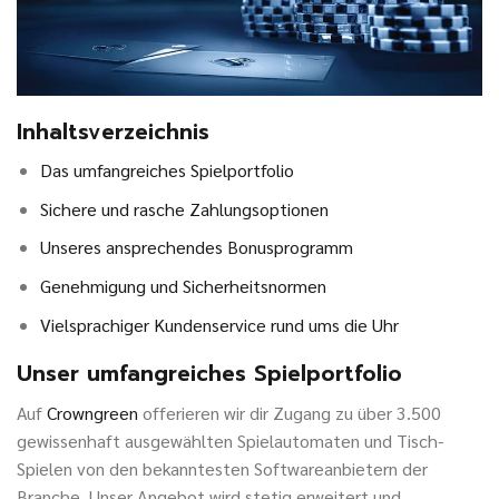
Inhaltsverzeichnis
Das umfangreiches Spielportfolio
Sichere und rasche Zahlungsoptionen
Unseres ansprechendes Bonusprogramm
Genehmigung und Sicherheitsnormen
Vielsprachiger Kundenservice rund ums die Uhr
Unser umfangreiches Spielportfolio
Auf
Crowngreen
offerieren wir dir Zugang zu über 3.500
gewissenhaft ausgewählten Spielautomaten und Tisch-
Spielen von den bekanntesten Softwareanbietern der
Branche. Unser Angebot wird stetig erweitert und