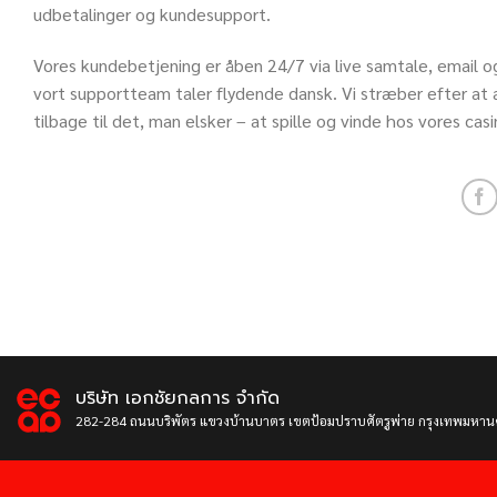
udbetalinger og kundesupport.
Vores kundebetjening er åben 24/7 via live samtale, email og
vort supportteam taler flydende dansk. Vi stræber efter at 
tilbage til det, man elsker – at spille og vinde hos vores casi
บริษัท เอกชัยกลการ จำกัด
282-284 ถนนบริพัตร แขวงบ้านบาตร เขตป้อมปราบศัตรูพ่าย กรุงเทพมหา