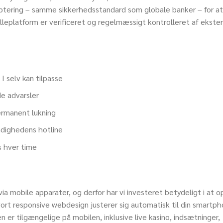
yptering – samme sikkerhedsstandard som globale banker – for a
spilleplatform er verificeret og regelmæssigt kontrolleret af ekste
I selv kan tilpasse
e advarsler
ermanent lukning
ndighedens hotline
s hver time
ia mobile apparater, og derfor har vi investeret betydeligt i at 
rt responsive webdesign justerer sig automatisk til din smartph
 er tilgængelige på mobilen, inklusive live kasino, indsætninger,