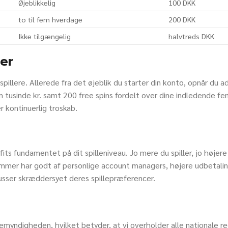
Øjeblikkelig
100 DKK
to til fem hverdage
200 DKK
Ikke tilgængelig
halvtreds DKK
er
pillere. Allerede fra det øjeblik du starter din konto, opnår du ad
m tusinde kr. samt 200 free spins fordelt over dine indledende f
 kontinuerlig troskab.
its fundamentet på dit spilleniveau. Jo mere du spiller, jo højere
emmer har godt af personlige account managers, højere udbetali
usser skræddersyet deres spillepræferencer.
llemyndigheden, hvilket betyder, at vi overholder alle nationale r