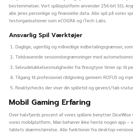
bestemmelser. Vort spilleplatform anvender 256-bit SSL-kr
alle jeres personlige og finansielle data. Alle spil på vores 
testorganisationer som eCOGRA og iTech Labs.
Ansvarlig Spil Værktøjer
Daglige, ugentlig og månedlige indbetalingsgrænser, som 
Tidsbaserede sessionsbegrænsninger med automatisered
Selvudelukkelsesmuligheder fra fireogtyve timer op til p
Tilgang til professionel rådgivning gennem ROFUS og my
Realitychecks der viser din spilletid og gevinst/tab-statu
Mobil Gaming Erfaring
Over halvfjerds procent af vores spillere benytter DiceWise v
vores mobilplatform. Man behøver ikke hente nogen app – vo
tablets skærmstørrelse. Alle funktioner fra desktop-versionen