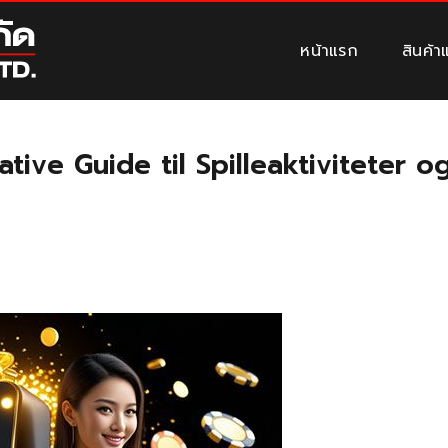
หน้าแรก
สินค้า
ive Guide til Spilleaktiviteter o