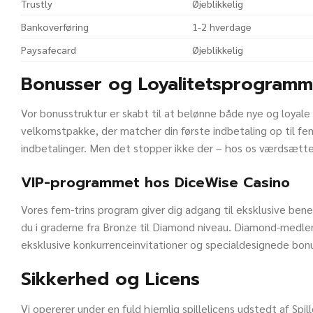
Trustly
Øjeblikkelig
Bankoverføring
1-2 hverdage
Paysafecard
Øjeblikkelig
Bonusser og Loyalitetsprogramm
Vor bonusstruktur er skabt til at belønne både nye og loyale s
velkomstpakke, der matcher din første indbetaling op til fe
indbetalinger. Men det stopper ikke der – hos os værdsætter
VIP-programmet hos DiceWise Casino
Vores fem-trins program giver dig adgang til eksklusive benef
du i graderne fra Bronze til Diamond niveau. Diamond-medl
eksklusive konkurrenceinvitationer og specialdesignede bon
Sikkerhed og Licens
Vi opererer under en fuld hjemlig spillelicens udstedt af Spi