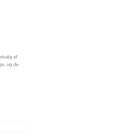
udvalg af
ge, og de