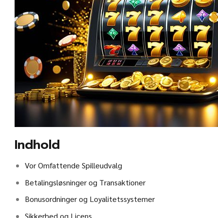
Indhold
Vor Omfattende Spilleudvalg
Betalingsløsninger og Transaktioner
Bonusordninger og Loyalitetssystemer
Sikkerhed og Licens