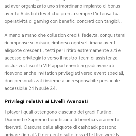
ad aver organizzato uno straordinario impianto di bonus
avente 6 distinti level che premia sempre l’intensa tua
operatività di gaming con benefici concreti con tangibili.
A mano a mano che collezion crediti fedeltà, conquisterai
ricompense su misura, rimborso ogni settimana aventi
aliquote crescenti, tetti per i ritiro estremamente alti e
accesso privilegiato verso il nostro team di assistenza
esclusivo. I iscritti VIP appartenenti ai gradi avanzati
ricevono anche invitation privilegiati verso event speciali,
doni personalizzati insieme a un responsabile personale
accessibile 24 h sulle 24.
Privilegi relativi ai Livelli Avanzati
I player i quali ottengono ciascuno dei gradi Platino,
Diamond e Supremo beneficiano di benefici veramente
riservati. Ciascuna delle aliquote di cashback possono
arrivare fino al 20 per cento sulle loss effettive weekly,