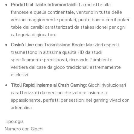
Prodotti al Table Intramontabili:
La roulette alla
francese e quella continentale, ventuno in tutte delle
versioni maggiormente popolari, punto banco con il poker
table dei caraibi caratterizzati da stakes idonei per ogni
categoria di giocatore
Casinò Live con Trasmissione Reale:
Mazzieri esperti
trasmettono in altissima qualità HD da studi
specificamente predisposti, ricreando l’ambiente
veritiera dei case da gioco tradizionali estremamente
esclusivi
Titoli Rapidi insieme ai Crash Gaming:
Giochi rivoluzionari
caratterizzati da meccaniche veloce insieme a
appassionante, perfetti per sessioni nel gaming vivaci con
adrenalina
Tipologia
Numero con Giochi