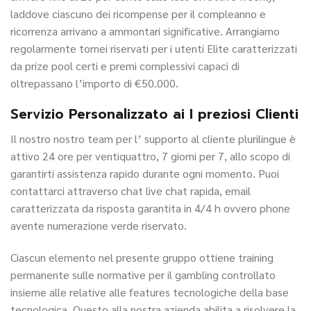
laddove ciascuno dei ricompense per il compleanno e
ricorrenza arrivano a ammontari significative. Arrangiamo
regolarmente tornei riservati per i utenti Elite caratterizzati
da prize pool certi e premi complessivi capaci di
oltrepassano l’importo di €50.000.
Servizio Personalizzato ai I preziosi Clienti
Il nostro nostro team per l’ supporto al cliente plurilingue è
attivo 24 ore per ventiquattro, 7 giorni per 7, allo scopo di
garantirti assistenza rapido durante ogni momento. Puoi
contattarci attraverso chat live chat rapida, email
caratterizzata da risposta garantita in 4/4 h ovvero phone
avente numerazione verde riservato.
Ciascun elemento nel presente gruppo ottiene training
permanente sulle normative per il gambling controllato
insieme alle relative alle features tecnologiche della base
tecnologica. Questo alla nostra azienda abilita a risolvere la