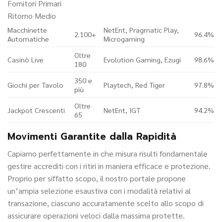
Fornitori Primari
Ritorno Medio
Macchinette
NetEnt, Pragmatic Play,
2.100+
96.4%
Automatiche
Microgaming
Oltre
Casinò Live
Evolution Gaming, Ezugi
98.6%
180
350 e
Giochi per Tavolo
Playtech, Red Tiger
97.8%
più
Oltre
Jackpot Crescenti
NetEnt, IGT
94.2%
65
Movimenti Garantite dalla Rapidità
Capiamo perfettamente in che misura risulti fondamentale
gestire accrediti con i ritiri in maniera efficace e protezione.
Proprio per siffatto scopo, il nostro portale propone
un’ampia selezione esaustiva con i modalità relativi al
transazione, ciascuno accuratamente scelto allo scopo di
assicurare operazioni veloci dalla massima protette.