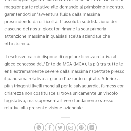
maggior parte relative alle domande al primissimo incontro,
garantendoti un’avventura fluida dalla massima
prescindendo da difficoltà. L’assoluta soddisfazione dei
ciascuno dei nostri giocatori rimane la sola primaria
attenzione massima in qualsiasi scelta aziendale che
effettuiamo.
Il esclusivo casinò dispone di regolare licenza relativa al
gioco concessa dall’Ente da MGA (MGA), la più tra tutte le
enti estremamente severe dalla massima rispettate presso
il panorama relativo al gioco d’azzardo digitale. Aderire ai
più stringenti livelli mondiali per la salvaguardia, fairness con
chiarezza non costituisce si trova unicamente un vincolo
legislativo, ma rappresenta il vero fondamento stesso
relativa alla presente visione aziendale.