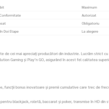
bit
Maximum
 Conformitate
Autorizat
nsat
Obligatoriu
 în Doi Etape
La alegere
e de cei mai apreciați producători din industrie. Lucrăm strict cu 
tion Gaming și Play’n GO, asigurând în acest fel calitatea superi
e, funcții bonus inovatoare și premii cumulative care trec de fre
 pentru blackjack, roletă, baccarat și poker, transmise în HD din s