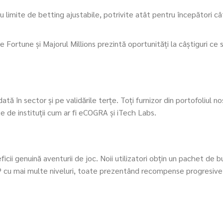
cu limite de betting ajustabile, potrivite atât pentru începători câ
 Fortune și Majorul Millions prezintă oportunități la câștiguri ce
ă în sector și pe validările terțe. Toți furnizor din portofoliul no
te de instituții cum ar fi eCOGRA și iTech Labs.
icii genuină aventurii de joc. Noii utilizatori obțin un pachet de b
 VIP cu mai multe niveluri, toate prezentând recompense progresive