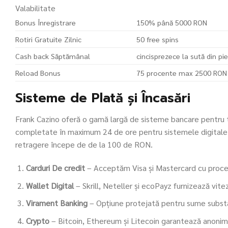
Valabilitate
Bonus Înregistrare
150% până 5000 RON
Rotiri Gratuite Zilnic
50 free spins
Cash back Săptămânal
cincisprezece la sută din pie
Reload Bonus
75 procente max 2500 RON
Sisteme de Plată și Încasări
Frank Cazino oferă o gamă largă de sisteme bancare pentru tran
completate în maximum 24 de ore pentru sistemele digitale.
retragere începe de de la 100 de RON.
Carduri De credit
– Acceptăm Visa și Mastercard cu procesa
Wallet Digital
– Skrill, Neteller și ecoPayz furnizează vit
Virament Banking
– Opțiune protejată pentru sume substanț
Crypto
– Bitcoin, Ethereum și Litecoin garantează anonima