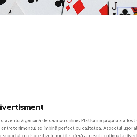
Divertisment
c o aventură genuină de cazinou online. Platforma propriu a a fost
re entretenimentul se îmbină perfect cu calitatea. Aspectul ușor al
iar suportul cu dispozitivele mobile oferă accesul continuu la dive