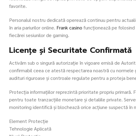
favorite.
Personalul nostru dedicată operează continuu pentru actualiz
în aria pariurilor online.
Frank casino
funcționează pe folosind
fiecărei sesiunilor de gaming.
Licențe și Securitate Confirmată
Activăm sub o singură autorizație în vigoare emisă de Autor
confirmabil ceea ce atestă respectarea noastră cu normele g
audituri riguroase și controale regulate pentru a proteja benefi
Protecția informațiilor reprezintă prioritate propriu primară.
pentru toate tranzacțiile monetare și detaliile private. Serv
monitoring identifică și blochează orice acțiune suspectă în 
Element Protecție
Tehnologie Aplicată