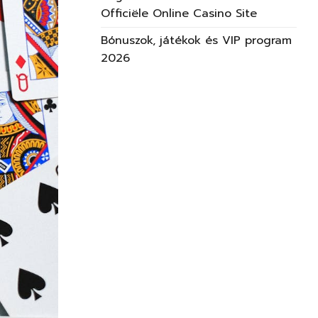
Officiële Online Casino Site
Bónuszok, játékok és VIP program
2026