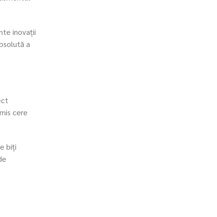
te inovații
bsolută a
ect
rmis cere
e biți
de