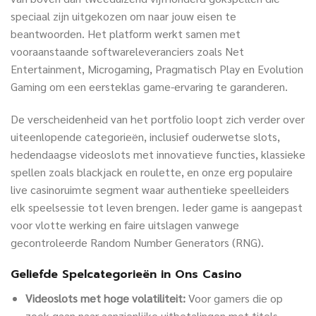
speciaal zijn uitgekozen om naar jouw eisen te
beantwoorden. Het platform werkt samen met
vooraanstaande softwareleveranciers zoals Net
Entertainment, Microgaming, Pragmatisch Play en Evolution
Gaming om een eersteklas game-ervaring te garanderen.
De verscheidenheid van het portfolio loopt zich verder over
uiteenlopende categorieën, inclusief ouderwetse slots,
hedendaagse videoslots met innovatieve functies, klassieke
spellen zoals blackjack en roulette, en onze erg populaire
live casinoruimte segment waar authentieke speelleiders
elk speelsessie tot leven brengen. Ieder game is aangepast
voor vlotte werking en faire uitslagen vanwege
gecontroleerde Random Number Generators (RNG).
Geliefde Spelcategorieën in Ons Casino
Videoslots met hoge volatiliteit:
Voor gamers die op
zoek gaan naar aanzienlijke uitbetalingen met titels