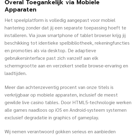
Overal Toegankelijk via Mobiele
Apparaten
Het speelplatform is volledig aangepast voor mobiel
hantering zonder dat jij een separate toepassing hoeft te
installeren. Via jouw smartphone of tablet browser krijg jij
beschikking tot identieke spelbibliotheek, rekeningfuncties
en promoties als via desktop. De adaptieve
gebruikersinterface past zich vanzelf aan elk
schermgrootte aan en verzekert snelle browse-ervaring en
laadtijden.
Meer dan achtenzeventig procent van onze titels is
verkrijgbaar op mobiele apparaten, inclusief de meest
gewilde live casino tables. Door HTML5-technologie werken
alle games naadloos op iOS en Android-systeem systemen
exclusief degradatie in graphics of gameplay.
Wij nemen verantwoord gokken serieus en aanbieden