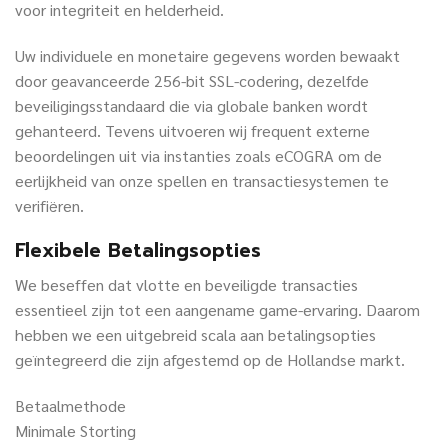
voor integriteit en helderheid.
Uw individuele en monetaire gegevens worden bewaakt
door geavanceerde 256-bit SSL-codering, dezelfde
beveiligingsstandaard die via globale banken wordt
gehanteerd. Tevens uitvoeren wij frequent externe
beoordelingen uit via instanties zoals eCOGRA om de
eerlijkheid van onze spellen en transactiesystemen te
verifiëren.
Flexibele Betalingsopties
We beseffen dat vlotte en beveiligde transacties
essentieel zijn tot een aangename game-ervaring. Daarom
hebben we een uitgebreid scala aan betalingsopties
geïntegreerd die zijn afgestemd op de Hollandse markt.
Betaalmethode
Minimale Storting