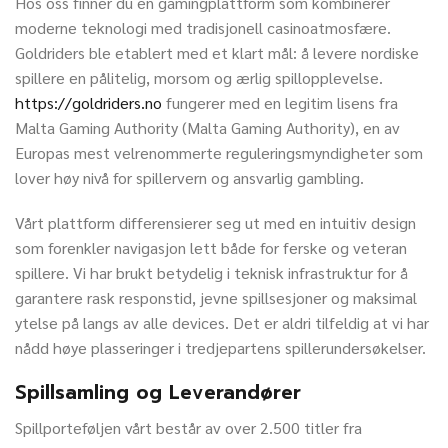
Hos oss finner du en gamingplattform som kombinerer
moderne teknologi med tradisjonell casinoatmosfære.
Goldriders ble etablert med et klart mål: å levere nordiske
spillere en pålitelig, morsom og ærlig spillopplevelse.
https://goldriders.no
fungerer med en legitim lisens fra
Malta Gaming Authority (Malta Gaming Authority), en av
Europas mest velrenommerte reguleringsmyndigheter som
lover høy nivå for spillervern og ansvarlig gambling.
Vårt plattform differensierer seg ut med en intuitiv design
som forenkler navigasjon lett både for ferske og veteran
spillere. Vi har brukt betydelig i teknisk infrastruktur for å
garantere rask responstid, jevne spillsesjoner og maksimal
ytelse på langs av alle devices. Det er aldri tilfeldig at vi har
nådd høye plasseringer i tredjepartens spillerundersøkelser.
Spillsamling og Leverandører
Spillporteføljen vårt består av over 2.500 titler fra