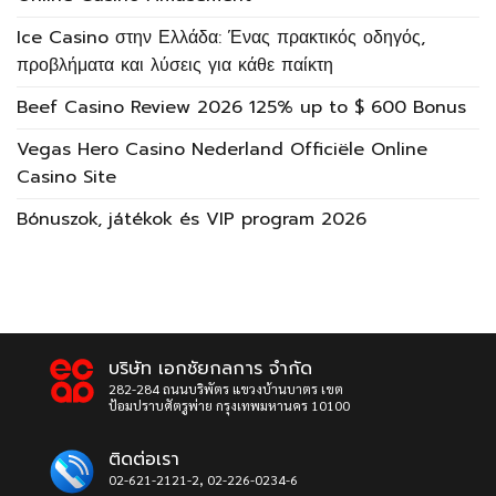
Ice Casino στην Ελλάδα: Ένας πρακτικός οδηγός,
προβλήματα και λύσεις για κάθε παίκτη
Beef Casino Review 2026 125% up to $ 600 Bonus
Vegas Hero Casino Nederland Officiële Online
Casino Site
Bónuszok, játékok és VIP program 2026
บริษัท เอกชัยกลการ จำกัด
282-284 ถนนบริพัตร แขวงบ้านบาตร เขต
ป้อมปราบศัตรูพ่าย กรุงเทพมหานคร 10100
ติดต่อเรา
02-621-2121-2
,
02-226-0234-6