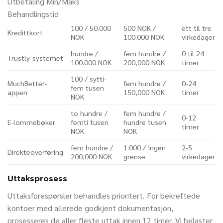
Utbetaling Min/Maks
Behandlingstid
100 / 50.000
500 NOK /
ett til tre
Kredittkort
NOK
100.000 NOK
virkedager
hundre /
fem hundre /
0 til 24
Trustly-systemet
100.000 NOK
200,000 NOK
timer
100 / sytti-
MuchBetter-
fem hundre /
0-24
fem tusen
appen
150,000 NOK
timer
NOK
to hundre /
fem hundre /
0-12
E-lommebøker
femti tusen
hundre tusen
timer
NOK
NOK
fem hundre /
1.000 / Ingen
2-5
Direkteoverføring
200,000 NOK
grense
virkedager
Uttaksprosess
Uttaksforespørsler behandles prioritert. For bekreftede
kontoer med allerede godkjent dokumentasjon,
prosesseres de aller fleste uttak innen 12 timer. Vi belaster