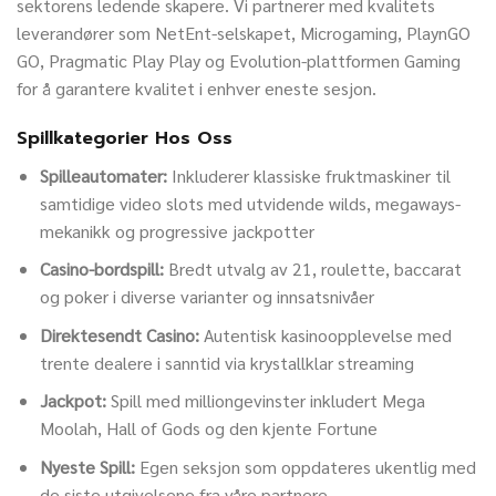
sektorens ledende skapere. Vi partnerer med kvalitets
leverandører som NetEnt-selskapet, Microgaming, PlaynGO
GO, Pragmatic Play Play og Evolution-plattformen Gaming
for å garantere kvalitet i enhver eneste sesjon.
Spillkategorier Hos Oss
Spilleautomater:
Inkluderer klassiske fruktmaskiner til
samtidige video slots med utvidende wilds, megaways-
mekanikk og progressive jackpotter
Casino-bordspill:
Bredt utvalg av 21, roulette, baccarat
og poker i diverse varianter og innsatsnivåer
Direktesendt Casino:
Autentisk kasinoopplevelse med
trente dealere i sanntid via krystallklar streaming
Jackpot:
Spill med milliongevinster inkludert Mega
Moolah, Hall of Gods og den kjente Fortune
Nyeste Spill:
Egen seksjon som oppdateres ukentlig med
de siste utgivelsene fra våre partnere