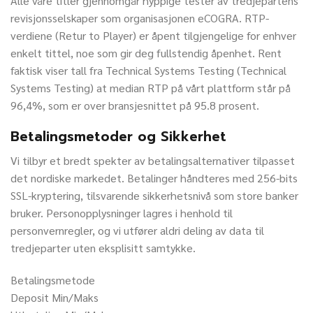
Alle våre titler gjennomgår hyppige tester av tredjepartens
revisjonsselskaper som organisasjonen eCOGRA. RTP-
verdiene (Retur to Player) er åpent tilgjengelige for enhver
enkelt tittel, noe som gir deg fullstendig åpenhet. Rent
faktisk viser tall fra Technical Systems Testing (Technical
Systems Testing) at median RTP på vårt plattform står på
96,4%, som er over bransjesnittet på 95.8 prosent.
Betalingsmetoder og Sikkerhet
Vi tilbyr et bredt spekter av betalingsalternativer tilpasset
det nordiske markedet. Betalinger håndteres med 256-bits
SSL-kryptering, tilsvarende sikkerhetsnivå som store banker
bruker. Personopplysninger lagres i henhold til
personvernregler, og vi utfører aldri deling av data til
tredjeparter uten eksplisitt samtykke.
Betalingsmetode
Deposit Min/Maks