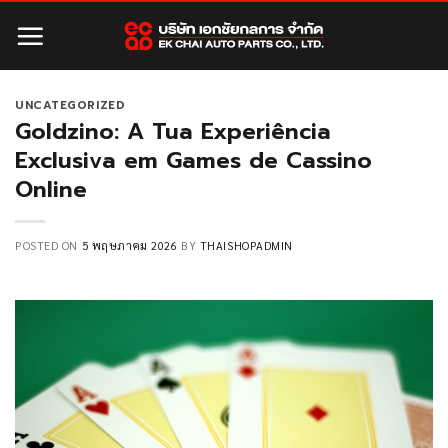
Skip
to
content
UNCATEGORIZED
Goldzino: A Tua Experiência
Exclusiva em Games de Cassino
Online
POSTED ON
5 พฤษภาคม 2026
BY
THAISHOPADMIN