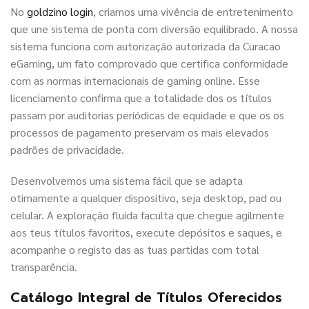
No
goldzino login
, criamos uma vivência de entretenimento
que une sistema de ponta com diversão equilibrado. A nossa
sistema funciona com autorização autorizada da Curacao
eGaming, um fato comprovado que certifica conformidade
com as normas internacionais de gaming online. Esse
licenciamento confirma que a totalidade dos os títulos
passam por auditorias periódicas de equidade e que os os
processos de pagamento preservam os mais elevados
padrões de privacidade.
Desenvolvemos uma sistema fácil que se adapta
otimamente a qualquer dispositivo, seja desktop, pad ou
celular. A exploração fluida faculta que chegue agilmente
aos teus títulos favoritos, execute depósitos e saques, e
acompanhe o registo das as tuas partidas com total
transparência.
Catálogo Integral de Títulos Oferecidos