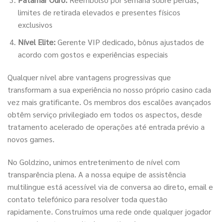
limites de retirada elevados e presentes físicos
exclusivos
Nível Elite:
Gerente VIP dedicado, bônus ajustados de
acordo com gostos e experiências especiais
Qualquer nível abre vantagens progressivas que
transformam a sua experiência no nosso próprio casino cada
vez mais gratificante. Os membros dos escalões avançados
obtêm serviço privilegiado em todos os aspectos, desde
tratamento acelerado de operações até entrada prévio a
novos games.
No Goldzino, unimos entretenimento de nível com
transparência plena. A a nossa equipe de assistência
multilingue está acessível via de conversa ao direto, email e
contato telefónico para resolver toda questão
rapidamente. Construímos uma rede onde qualquer jogador