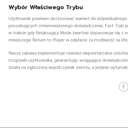
Wybór Właściwego Trybu
Użytkownik powinien dostosować wariant do indywidualnego sty
poszukujących zrównoważonego doświadczenia. Fast Tryb p
w trakcie gdy Relaksujący Mode świetnie dopasowuje się 
mniejszego Return to Player w odpłacie za możliwość na life
Nasza zabawa implementuje również niepowtarzalne soluti
rozgrywki użytkownika, gwarantując wciągające doświadczeni
działa na ogłoszony współczynnik zwrotu, a jedynie optymal