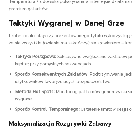
Temperatura środowiska pokazywana w interfejsie działa na
premium gatunków.
Taktyki Wygranej w Danej Grze
Profesjonalni playerzy prezentowanego tytułu wykorzystują
że nie wszystkie łowienie ma zakończyć się złowieniem – k
Taktyka Postępowa:
Sukcesywne zwiększanie zakładów po d
kapitał przy pomyślnych sekwencjach
Sposób Konsekwentnych Zakładów:
Podtrzymywanie jedno
użytkowników faworyzujących bezpieczeństwo
Metoda Hot Spots:
Monitoring patternów generowania się 
wygrane
Sposób Kontroli Temporalnego:
Ustalenie limitów sesji i
Maksymalizacja Rozgrywki Zabawy