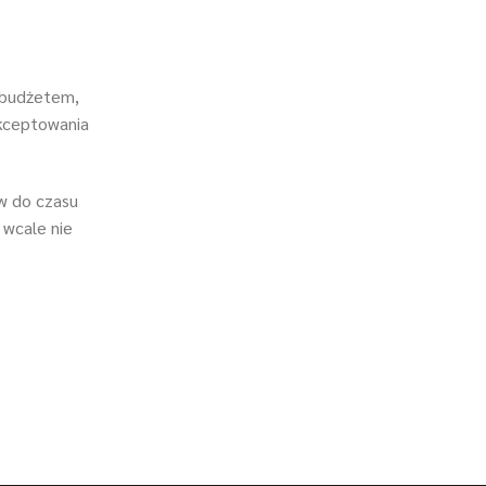
 budżetem,
kceptowania
ów do czasu
 wcale nie