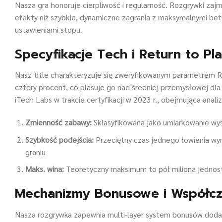
Nasza gra honoruje cierpliwość i regularność. Rozgrywki za
efekty niż szybkie, dynamiczne zagrania z maksymalnymi bet
ustawieniami stopu.
Specyfikacje Tech i Return to Pl
Nasz title charakteryzuje się zweryfikowanym parametrem Re
cztery procent, co plasuje go nad średniej przemysłowej dl
iTech Labs w trakcie certyfikacji w 2023 r., obejmująca analiz
Zmienność zabawy:
Sklasyfikowana jako umiarkowanie wys
Szybkość podejścia:
Przeciętny czas jednego łowienia wyn
graniu
Maks. wina:
Teoretyczny maksimum to pół miliona jednoste
Mechanizmy Bonusowe i Współcz
Nasza rozgrywka zapewnia multi-layer system bonusów doda