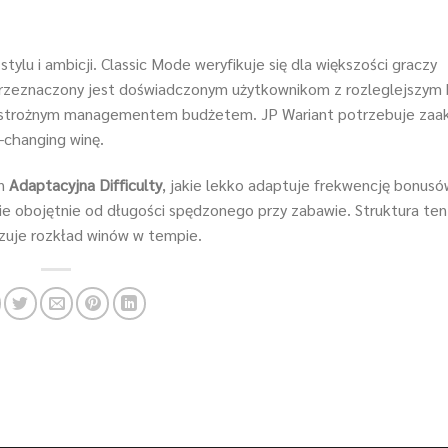
lu i ambicji. Classic Mode weryfikuje się dla większości graczy
rzeznaczony jest doświadczonym użytkownikom z rozleglejszym
z ostrożnym managementem budżetem. JP Wariant potrzebuje zaa
-changing winę.
on
Adaptacyjna Difficulty
, jakie lekko adaptuje frekwencję bonus
e obojętnie od długości spędzonego przy zabawie. Struktura ten
izuje rozkład winów w tempie.