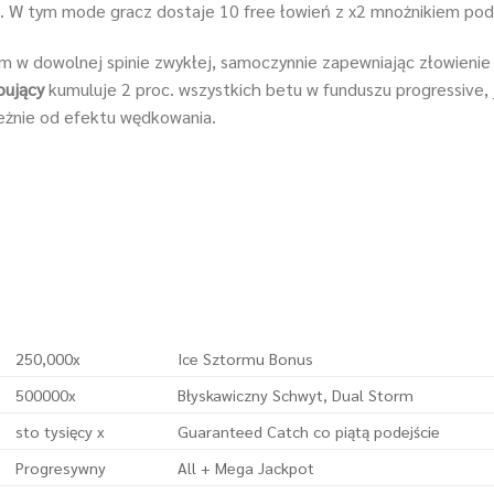
u. W tym mode gracz dostaje 10 free łowień z x2 mnożnikiem p
em w dowolnej spinie zwykłej, samoczynnie zapewniając złowienie 
pujący
kumuluje 2 proc. wszystkich betu w funduszu progressive, 
leżnie od efektu wędkowania.
250,000x
Ice Sztormu Bonus
500000x
Błyskawiczny Schwyt, Dual Storm
sto tysięcy x
Guaranteed Catch co piątą podejście
Progresywny
All + Mega Jackpot