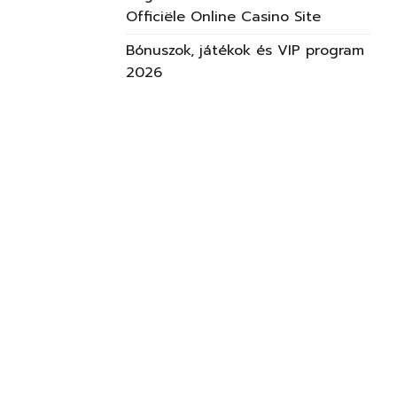
Officiële Online Casino Site
Bónuszok, játékok és VIP program
2026