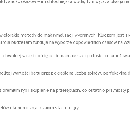
 aktywność okazów – im chłodniejsza woda, tym wyższa okazja n
 wielorakie metody do maksymalizacji wygranych. Kluczem jest zr
ontrola budżetem funduje na wyborze odpowiednich czasów na wz
owolnej winie i cofnięcie do najmniejszej po losie, co umożliwi
litej wartości betu przez określoną liczbę spinów, perfekcyjna d
premium ryb i skupienie na przeręblach, co ostatnio przyniosły 
 celów ekonomicznych zanim startem gry