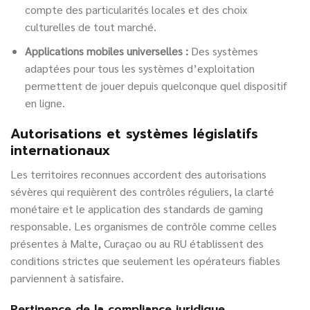
compte des particularités locales et des choix
culturelles de tout marché.
Applications mobiles universelles :
Des systèmes
adaptées pour tous les systèmes d’exploitation
permettent de jouer depuis quelconque quel dispositif
en ligne.
Autorisations et systèmes législatifs
internationaux
Les territoires reconnues accordent des autorisations
sévères qui requièrent des contrôles réguliers, la clarté
monétaire et le application des standards de gaming
responsable. Les organismes de contrôle comme celles
présentes à Malte, Curaçao ou au RU établissent des
conditions strictes que seulement les opérateurs fiables
parviennent à satisfaire.
Pertinence de la compliance juridique