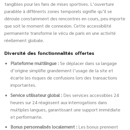
tangibles pour les fans de mises sportives. L’ouverture
parallèle à différents zones temporels signifie qu’il se
déroule constamment des rencontres en cours, peu importe
que soit le moment de connexion. Cette accessibilité
permanente transforme le vécu de paris en une activité
réellement globale.
Diversité des fonctionnalités offertes
Plateforme multilingue :
Se déplacer dans sa langage
d’origine simplifie grandement l’usage de la site et
écarte les risques de confusions lors des transactions
importantes.
Service utilisateur global :
Des services accessibles 24
heures sur 24 réagissent aux interrogations dans
multiples langues, garantissant une support immédiate
et performante.
Bonus personnalisés localement :
Les bonus prennent