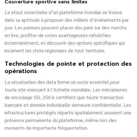
Couverture sportive sans limites
La atout essentielle d’un plateforme mondial se trouve
dans sa aptitude à proposer des milliers d’événements par
jour. Les parieurs peuvent placer des paris sur des matchs
en live, profiter de cotes avantageuses rafraîchies
instantanément, et découvrir des options spécifiques qui
incarnent les choix régionales de tout territoire.
Technologies de pointe et protection des
opérations
La sécurisation des data forme un socle essentiel pour
toute site exerçant à l’échelle mondiale. Les mécanismes
de encodage SSL 256 b certifient que toute transaction
bancaire et donnée individuelle demeure confidentielle. Les
infrastructures protégés répartis spatialement assurent une
présence permanente du plateforme, même lors des
moments de importante fréquentation.