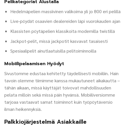
Pelikategoriat Alustalla
Hedelmäpelien massiivinen valikoima yli jo 800 eri pelillä
Live-pöydät osaavien dealereiden läpi vuorokauden ajan
Klassisten pöytäpelien klassikoita modernilla twistillä
Jackpot-pelit, missä jackpotit kasvavat tasaisesti
Spesiaalipelit ainutlaatuisilla pelitoiminnoilla
Mobiilipelaamisen Hyödyt
Sivustomme edustaa kehitetty täydellisesti mobiiliin. Hain
tavoin olemme tiimimme kanssa mukautuneet aikakautta –
tähän aikaan, missä käyttäjät toivovat mahdollisuuden
pelata milloin sekä missä päin hyvänsä. Mobiiliversiomme
tarjoaa vastaavat samat toiminnot kuin työpöytäversio
ilman heikennyksiä.
Palkkiojärjestelmä Asiakkaille