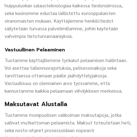
huippuluokan salausteknologiaa kaikessa tiedonsiirrossa,
sekä kasinomme edustaa laillistettu eurooppalaisten
viranomaisten mukaan. Käyttäjiemme henkilötiedot
säilytetään turvassa palvelimillamme, joihin käytetään
vahvimpia tietoturvamääräyksiä.
Vastuullinen Pelaaminen
Tuotamme käyttäjillemme työkalut pelaamisen hallintaan.
Voi asettaa tallennusrajoituksia, pelisessioaikoja sekä
tarvittaessa ottamaan päälle jäähdyttelyjaksoja.
Vastuullisuus on olennainen arvo työssämme, että
kannustamme kaikkia pelaamaan viihdykkeen merkeissä.
Maksutavat Alustalla
Tuotamme monipuolisen valikoiman maksutapoja, jotka
sallivat mutkattoman pelaamista. Maksut toteutetaan heti,
sekä nosto-ohjeet prosessoidaan nopeasti