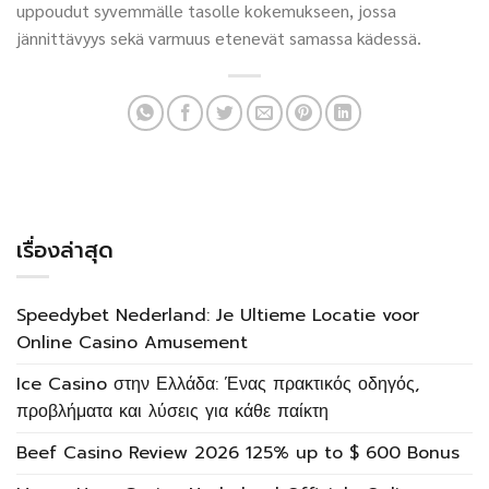
uppoudut syvemmälle tasolle kokemukseen, jossa
jännittävyys sekä varmuus etenevät samassa kädessä.
เรื่องล่าสุด
Speedybet Nederland: Je Ultieme Locatie voor
Online Casino Amusement
Ice Casino στην Ελλάδα: Ένας πρακτικός οδηγός,
προβλήματα και λύσεις για κάθε παίκτη
Beef Casino Review 2026 125% up to $ 600 Bonus