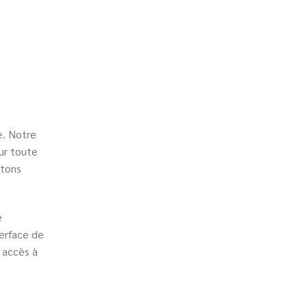
e. Notre
sur toute
ttons
e
erface de
 accès à