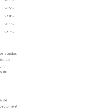
96.5%
97.8%
98.1%
94.7%
os studios
biance
 jeu
es de
re de
 absolument