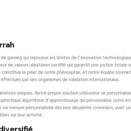
rrah
de gaming qui repousse les limites de l’innovation technologiqu
r de valeurs aléatoires certifié qui garantit une justice totale 
 constitue le pilier de notre philosophie, et notre équipe soume
ffectués par des organismes de validation internationaux.
ences uniques. Notre propre solution utilisateur se personnalis
histiqué algorithme d’apprentissage qui personnalise votre int
 sur mesure personnalisée dès leur deuxième connexion, avec un
lies sur leur activité.
iversifié