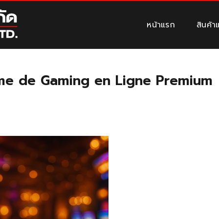
หน้าแรก
สินค้า
orme de Gaming en Ligne Premium