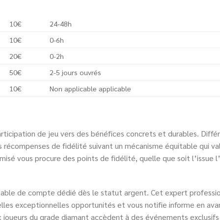
10€
24-48h
10€
0-6h
20€
0-2h
50€
2-5 jours ouvrés
10€
Non applicable applicable
ticipation de jeu vers des bénéfices concrets et durables. Dif
s récompenses de fidélité suivant un mécanisme équitable qui val
isé vous procure des points de fidélité, quelle que soit l’issue l
able de compte dédié dès le statut argent. Cet expert professi
lles exceptionnelles opportunités et vous notifie informe en av
x joueurs du grade diamant accèdent à des événements exclusifs 