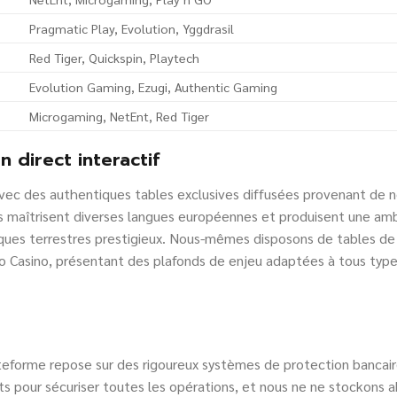
Pragmatic Play, Evolution, Yggdrasil
Red Tiger, Quickspin, Playtech
Evolution Gaming, Ezugi, Authentic Gaming
Microgaming, NetEnt, Red Tiger
n direct interactif
vec des authentiques tables exclusives diffusées provenant de n
rs maîtrisent diverses langues européennes et produisent une am
iques terrestres prestigieux. Nous-mêmes disposons de tables de
no Casino, présentant des plafonds de enjeu adaptées à tous typ
ateforme repose sur des rigoureux systèmes de protection bancai
bits pour sécuriser toutes les opérations, et nous ne ne stockons