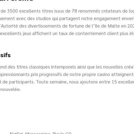
 de 3500 excellents titres issus de 78 renommés créateurs de log
uement avec des studios qui partagent notre engagement envers
l’Autorité des divertissements de fortune de l’île de Malte en 202
xcellents jeux affichent un taux de contentement client plus é
sifs
d des titres classiques intemporels ainsi que les nouvelles créa
mpressionnants prix progressifs de notre propre casino atteignen
al de participants. Toute semaine, nous ajoutons entre 15 excelle
enouvelée.
NetEnt, Microgaming, Play’n GO