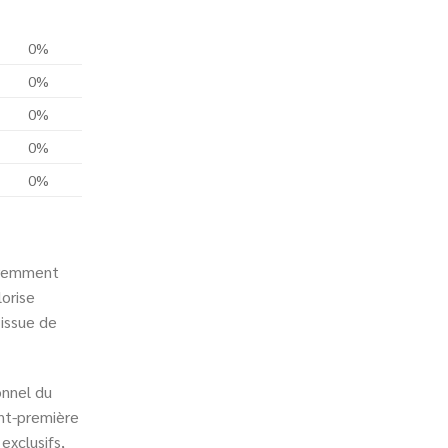
0%
0%
0%
0%
0%
féremment
orise
’issue de
onnel du
ant-première
exclusifs,