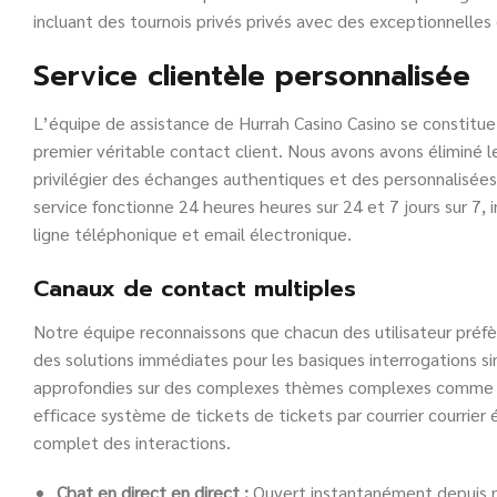
incluant des tournois privés privés avec des exceptionnelle
Service clientèle personnalisée
L’équipe de assistance de Hurrah Casino Casino se constitue
premier véritable contact client. Nous avons avons éliminé 
privilégier des échanges authentiques et des personnalisées
service fonctionne 24 heures heures sur 24 et 7 jours sur 7,
ligne téléphonique et email électronique.
Canaux de contact multiples
Notre équipe reconnaissons que chacun des utilisateur pré
des solutions immédiates pour les basiques interrogations 
approfondies sur des complexes thèmes complexes comme le
efficace système de tickets de tickets par courrier courrier 
complet des interactions.
Chat en direct en direct :
Ouvert instantanément depuis n’