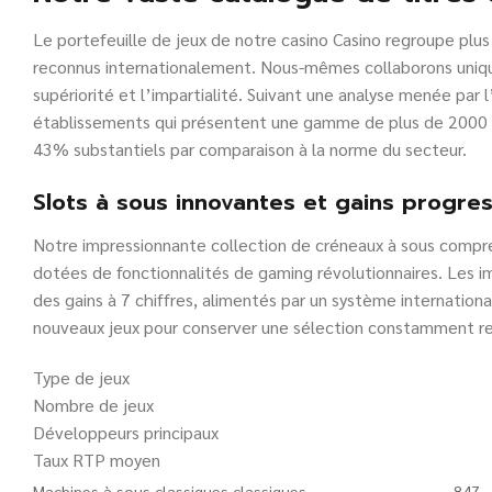
Le portefeuille de jeux de notre casino Casino regroupe plus
reconnus internationalement. Nous-mêmes collaborons uniq
supériorité et l’impartialité. Suivant une analyse menée par 
établissements qui présentent une gamme de plus de 2000 e
43% substantiels par comparaison à la norme du secteur.
Slots à sous innovantes et gains progres
Notre impressionnante collection de créneaux à sous compren
dotées de fonctionnalités de gaming révolutionnaires. Les i
des gains à 7 chiffres, alimentés par un système internation
nouveaux jeux pour conserver une sélection constamment r
Type de jeux
Nombre de jeux
Développeurs principaux
Taux RTP moyen
Machines à sous classiques classiques
847