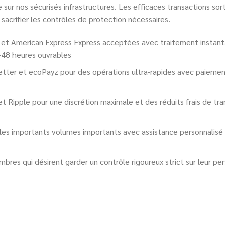
 sur nos sécurisés infrastructures. Les efficaces transactions so
s sacrifier les contrôles de protection nécessaires.
 et American Express Express acceptées avec traitement instan
-48 heures ouvrables
Better et ecoPayz pour des opérations ultra-rapides avec paiemen
t Ripple pour une discrétion maximale et des réduits frais de tra
les importants volumes importants avec assistance personnalisé 
res qui désirent garder un contrôle rigoureux strict sur leur pe