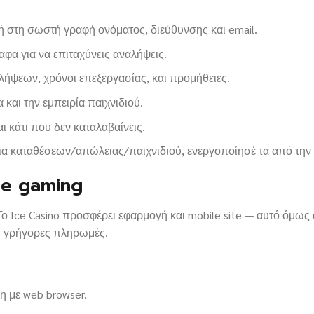
 στη σωστή γραφή ονόματος, διεύθυνσης και email.
φα για να επιταχύνεις αναλήψεις.
ήψεων, χρόνοι επεξεργασίας, και προμήθειες.
 και την εμπειρία παιχνιδιού.
κάτι που δεν καταλαβαίνεις.
ρια καταθέσεων/απώλειας/παιχνιδιού, ενεργοποίησέ τα από την
le gaming
Το Ice Casino προσφέρει εφαρμογή και mobile site — αυτό όμως
αι γρήγορες πληρωμές.
 με web browser.