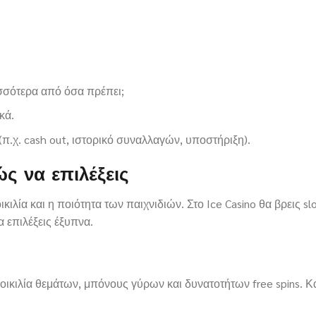
σσότερα από όσα πρέπει;
κά.
π.χ. cash out, ιστορικό συναλλαγών, υποστήριξη).
ώς να επιλέξεις
κιλία και η ποιότητα των παιχνιδιών. Στο Ice Casino θα βρεις slot
α επιλέξεις έξυπνα.
 ποικιλία θεμάτων, μπόνους γύρων και δυνατοτήτων free spins. 