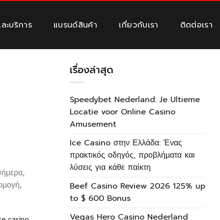
และบริการ
แบรนด์สินค้า
เกี่ยวกับเรา
ติดต่อเรา
เรื่องล่าสุด
Speedybet Nederland: Je Ultieme
Locatie voor Online Casino
Amusement
Ice Casino στην Ελλάδα: Ένας
πρακτικός οδηγός, προβλήματα και
λύσεις για κάθε παίκτη
σήμερα,
ρμογή,
Beef Casino Review 2026 125% up
to $ 600 Bonus
Vegas Hero Casino Nederland
ce casino