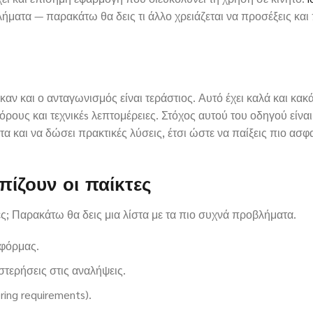
ήματα — παρακάτω θα δεις τι άλλο χρειάζεται να προσέξεις και
αν και ο ανταγωνισμός είναι τεράστιος. Αυτό έχει καλά και κακά
ρους και τεχνικέs λεπτομέρειες. Στόχος αυτού του οδηγού είναι
και να δώσει πρακτικές λύσεις, έτσι ώστε να παίξεις πιο ασφ
ίζουν οι παίκτες
τες; Παρακάτω θα δεις μια λίστα με τα πιο συχνά προβλήματα.
τφόρμας.
τερήσεις στις αναλήψεις.
ing requirements).