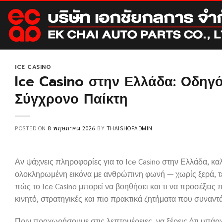
Skip
to
content
ICE CASINO
Ice Casino στην Ελλάδα: Οδηγό
Σύγχρονο Παίκτη
POSTED ON
8 พฤษภาคม 2026
BY
THAISHOPADMIN
Αν ψάχνεις πληροφορίες για το Ice Casino στην Ελλάδα, 
ολοκληρωμένη εικόνα με ανθρώπινη φωνή — χωρίς ξερά, τεχ
πώς το Ice Casino μπορεί να βοηθήσει και τι να προσέξεις
κινητό, στρατηγικές και πιο πρακτικά ζητήματα που συναντά
Πριν προχωρήσουμε στις λεπτομέρειες, να ξέρεις ότι υπάρχ