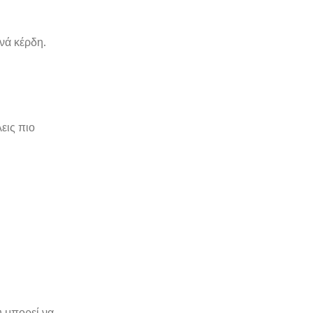
νά κέρδη.
λεις πιο
υ μπορεί να