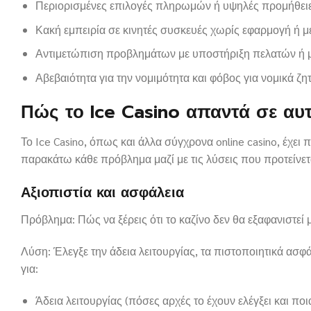
Περιορισμένες επιλογές πληρωμών ή υψηλές προμήθειε
Κακή εμπειρία σε κινητές συσκευές χωρίς εφαρμογή ή μ
Αντιμετώπιση προβλημάτων με υποστήριξη πελατών ή μ
Αβεβαιότητα για την νομιμότητα και φόβος για νομικά ζ
Πώς το Ice Casino απαντά σε αυ
Το Ice Casino, όπως και άλλα σύγχρονα online casino, έχ
παρακάτω κάθε πρόβλημα μαζί με τις λύσεις που προτείνετα
Αξιοπιστία και ασφάλεια
Πρόβλημα: Πώς να ξέρεις ότι το καζίνο δεν θα εξαφανιστεί
Λύση: Έλεγξε την άδεια λειτουργίας, τα πιστοποιητικά ασφά
για:
Άδεια λειτουργίας (πόσες αρχές το έχουν ελέγξει και ποι