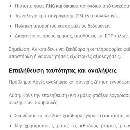
Πιστοποιήσεις RNG και δίκαιου παιχνιδιού από ανεξάρτη
Τεχνολογία κρυπτογράφησης (SSL) για συναλλαγές.
Πολιτική απορρήτου και ασφάλειας δεδομένων.
Διαφάνεια σε όρους χρήσης, αποδόσεις και RTP τίτλων.
Σημείωση: Αν κάτι δεν είναι ξεκάθαρο ή οι πληροφορίες φαί
υποστήριξη ή να αναζητήσεις εξωτερικές αξιολογήσεις.
Επαλήθευση ταυτότητας και αναλήψεις
Πρόβλημα: Αργές αναλήψεις και συνεχής ζήτηση εγγράφων
Λύση: Κάνε την επαλήθευση (KYC) μόλις φτιάξεις λογαριασ
αναλήψεων. Συμβουλές:
Σκανάρισε και ανέβασε ξεκάθαρα έγγραφα (ταυτότητα,
Μην χρησιμοποιείς τραπεζικές μεθόδους ή καρτες τρί