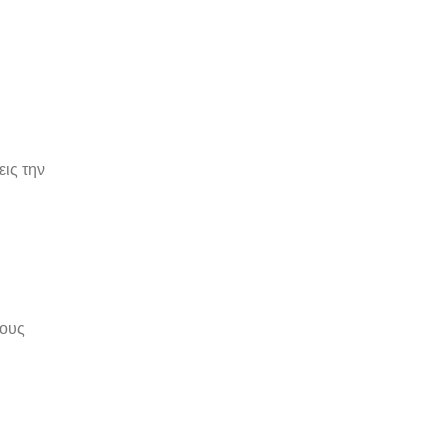
εις την
νους