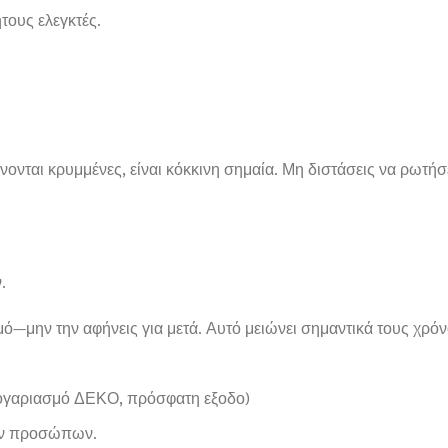
τους ελεγκτές.
νονται κρυμμένες, είναι κόκκινη σημαία. Μη διστάσεις να ρωτήσ
.
μό—μην την αφήνεις για μετά. Αυτό μειώνει σημαντικά τους χρό
 λογαριασμό ΔΕΚΟ, πρόσφατη εξοδο)
των προσώπων.