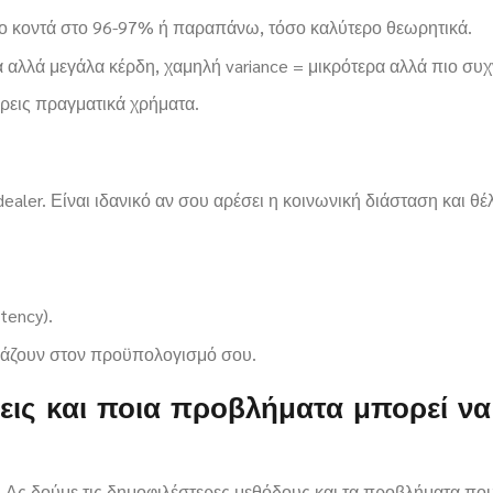
 πιο κοντά στο 96-97% ή παραπάνω, τόσο καλύτερο θεωρητικά.
α αλλά μεγάλα κέρδη, χαμηλή variance = μικρότερα αλλά πιο συχ
ρεις πραγματικά χρήματα.
dealer. Είναι ιδανικό αν σου αρέσει η κοινωνική διάσταση και θέ
tency).
ριάζουν στον προϋπολογισμό σου.
νεις και ποια προβλήματα μπορεί να
ο. Ας δούμε τις δημοφιλέστερες μεθόδους και τα προβλήματα πο