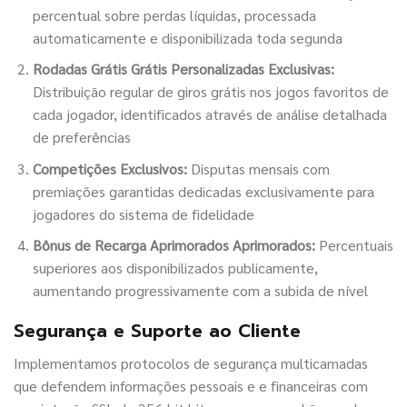
percentual sobre perdas líquidas, processada
automaticamente e disponibilizada toda segunda
Rodadas Grátis Grátis Personalizadas Exclusivas:
Distribuição regular de giros grátis nos jogos favoritos de
cada jogador, identificados através de análise detalhada
de preferências
Competições Exclusivos:
Disputas mensais com
premiações garantidas dedicadas exclusivamente para
jogadores do sistema de fidelidade
Bônus de Recarga Aprimorados Aprimorados:
Percentuais
superiores aos disponibilizados publicamente,
aumentando progressivamente com a subida de nível
Segurança e Suporte ao Cliente
Implementamos protocolos de segurança multicamadas
que defendem informações pessoais e e financeiras com