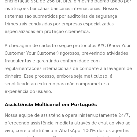
encriptação SSL de 256-bit bits, o mesmo padrão usado por
instituições bancárias bancárias internacionais. Nossos
sistemas são submetidos por auditorias de segurança
trimestrais conduzidas por empresas especializadas
especializadas em proteção cibernética.
A checagem de cadastro segue protocolos KYC (Know Your
Customer Your Customer) rigorosos, prevenindo atividades
fraudulentas e garantindo conformidade com
regulamentações internacionais de combate à à lavagem de
dinheiro. Esse processo, embora seja meticuloso, é
simplificado ao extremo para não comprometer a
experiência do usuário.
Assistência Multicanal em Português
Nossa equipe de assistência opera ininterruptamente 24/7,
oferecendo assistência imediata através de chat ao vivo ao
vivo, correio eletrônico e WhatsApp. 100% dos os agentes