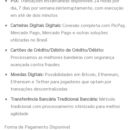
PIX:
Transações instantâneas disponíveis 24 horas por
dia, 7 dias por semana ininterruptamente, com execução
em até de dois minutos
Carteiras Digitais Digitais:
Conexão completa com PicPay,
Mercado Pago, Mercado Pago e outras soluções
utilizadas no Brasil
Cartões de Crédito/Débito de Crédito/Débito:
Processamos as melhores bandeiras com segurança
avançada contra fraudes
Moedas Digitais:
Possibilidades em Bitcoin, Ethereum,
Ethereum e Tether para jogadores que optam por
transações descentralizadas
Transferência Bancária Tradicional Bancária:
Método
tradicional com processamento otimizado para melhor
agilidade
Forma de Pagamento Disponível