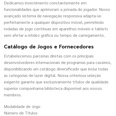
Dedicamos investimento constantemente em
funcionalidades que aprimoram a jornada do jogador. Nosso
avançado sistema de navegação responsiva adapta-se
perfeitamente a qualquer dispositivo móvel, permitindo
rodadas de jogo contínuas em aparelhos móveis e tablets
sem afetar a nitidez gráfica ou tempo de carregamento.
Catálogo de Jogos e Fornecedores
Estabelecemos parcerias diretas com os principais
desenvolvedores internacionais de programas para cassinos,
disponibilizando um catálogo diversificado que inclui todas
as categorias de lazer digital. Nossa criteriosa seleção
exigente garante que exclusivamente títulos de qualidade
superior componhama biblioteca disponível aos nossos
membros.
Modalidade de Jogo
Número de Títulos