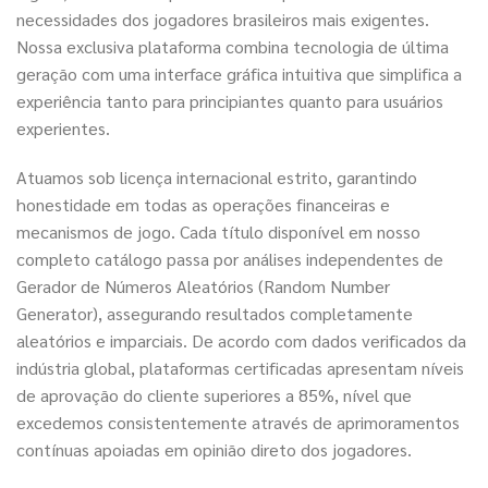
necessidades dos jogadores brasileiros mais exigentes.
Nossa exclusiva plataforma combina tecnologia de última
geração com uma interface gráfica intuitiva que simplifica a
experiência tanto para principiantes quanto para usuários
experientes.
Atuamos sob licença internacional estrito, garantindo
honestidade em todas as operações financeiras e
mecanismos de jogo. Cada título disponível em nosso
completo catálogo passa por análises independentes de
Gerador de Números Aleatórios (Random Number
Generator), assegurando resultados completamente
aleatórios e imparciais. De acordo com dados verificados da
indústria global, plataformas certificadas apresentam níveis
de aprovação do cliente superiores a 85%, nível que
excedemos consistentemente através de aprimoramentos
contínuas apoiadas em opinião direto dos jogadores.