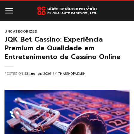
Skip
to
content
UNCATEGORIZED
JQK Bet Cassino: Experiência
Premium de Qualidade em
Entretenimento de Cassino Online
POSTED ON
23 เมษายน 2026
BY
THAISHOPADMIN