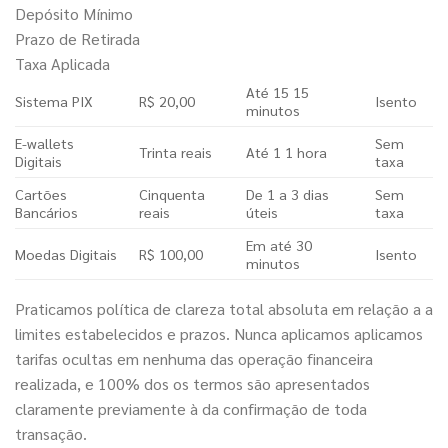
Depósito Mínimo
Prazo de Retirada
Taxa Aplicada
Até 15 15
Sistema PIX
R$ 20,00
Isento
minutos
E-wallets
Sem
Trinta reais
Até 1 1 hora
Digitais
taxa
Cartões
Cinquenta
De 1 a 3 dias
Sem
Bancários
reais
úteis
taxa
Em até 30
Moedas Digitais
R$ 100,00
Isento
minutos
Praticamos política de clareza total absoluta em relação a a
limites estabelecidos e prazos. Nunca aplicamos aplicamos
tarifas ocultas em nenhuma das operação financeira
realizada, e 100% dos os termos são apresentados
claramente previamente à da confirmação de toda
transação.