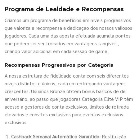
Programa de Lealdade e Recompensas
Criamos um programa de benefícios em níveis progressivos
que valoriza e recompensa a dedicação dos nossos valiosos
jogadores. Cada uma das aposta efetuada acumula pontos
que podem ser ser trocados em vantagens tangíveis,
criando valor adicional em cada sessão de game.
Recompensas Progressivos por Categoria
A nossa estrutura de fidelidade conta com seis diferentes
níveis distintos e únicos, cada um entregando vantagens
crescentes. Usuários Bronze obtêm bônus básicos de de
aniversário, ao passo que jogadores Categoria Elite VIP têm
acesso a gestores de conta exclusivos, limites de retirada
elevados e convites exclusivos para eventos exclusivos
exclusivos.
Cashback Semanal Automático Garantido:
Restituição