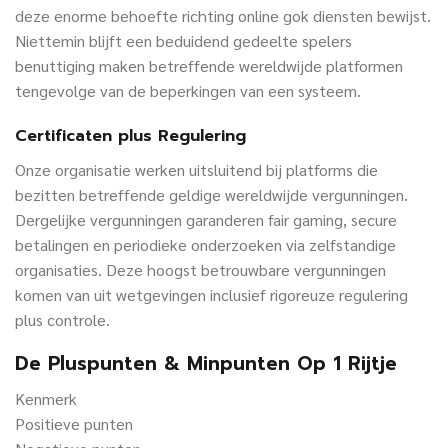
deze enorme behoefte richting online gok diensten bewijst.
Niettemin blijft een beduidend gedeelte spelers
benuttiging maken betreffende wereldwijde platformen
tengevolge van de beperkingen van een systeem.
Certificaten plus Regulering
Onze organisatie werken uitsluitend bij platforms die
bezitten betreffende geldige wereldwijde vergunningen.
Dergelijke vergunningen garanderen fair gaming, secure
betalingen en periodieke onderzoeken via zelfstandige
organisaties. Deze hoogst betrouwbare vergunningen
komen van uit wetgevingen inclusief rigoreuze regulering
plus controle.
De Pluspunten & Minpunten Op 1 Rijtje
Kenmerk
Positieve punten