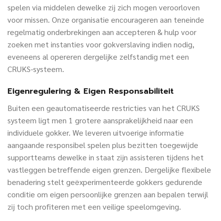
spelen via middelen dewelke zij zich mogen veroorloven
voor missen. Onze organisatie encourageren aan teneinde
regelmatig onderbrekingen aan accepteren & hulp voor
zoeken met instanties voor gokverslaving indien nodig,
eveneens al opereren dergelijke zelfstandig met een
CRUKS-systeem.
Eigenregulering & Eigen Responsabiliteit
Buiten een geautomatiseerde restricties van het CRUKS
systeem ligt men 1 grotere aansprakelijkheid naar een
individuele gokker. We leveren uitvoerige informatie
aangaande responsibel spelen plus bezitten toegewijde
supportteams dewelke in staat zijn assisteren tijdens het
vastleggen betreffende eigen grenzen. Dergelijke flexibele
benadering stelt geëxperimenteerde gokkers gedurende
conditie om eigen persoonlijke grenzen aan bepalen terwijl
zij toch profiteren met een veilige speelomgeving.