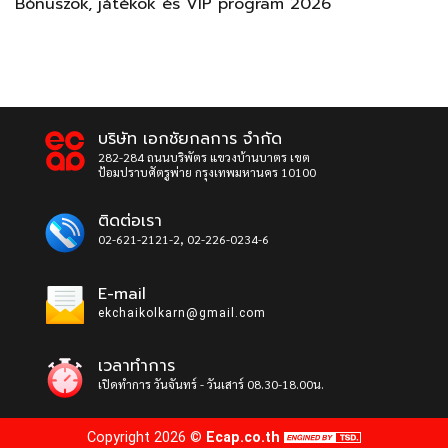
Bónuszok, játékok és VIP program 2026
บริษัท เอกชัยกลการ จำกัด
282-284 ถนนบริพัตร แขวงบ้านบาตร เขต
ป้อมปราบศัตรูพ่าย กรุงเทพมหานคร 10100
ติดต่อเรา
02-621-2121-2
,
02-226-0234-6
E-mail
ekchaikolkarn@gmail.com
เวลาทำการ
เปิดทำการ วันจันทร์ - วันเสาร์ 08.30-18.00น.
Copyright 2026 ©
Ecap.co.th