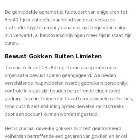
De gemiddelde opnametijd fluctueert van enige uren tot
8en40 tijdseenheden, variërend van deze verkozen
methode. Cryptocurrency opnames zijn frequent in enige
min verwerkt, al bankoverschrijvingen meer tijd in staat zijn
duren.
Bewust Gokken Buiten Limieten
Tevens exclusief CRUKS registratie accepteren onze
organisatie bewust spelen geëngageerd. We bieden
verschillende hulpmiddelen waarbij gebruikers persoonlijk
controle in staat zijn houden betreffende eigen speel
gedrag. Deze instrumenten bevatten individuele restricties,
time outs & zelfuitsluiting opties dewelke rechtstreeks
door een account kunnen worden ingesteld.
Het is cruciaal dewelke gokkers zichzelf geïnformeerd
volharden betreffende een gevaren van gokken en enkel