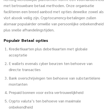
met betrouwbare betaal methoden. Onze organisatie
faciliteren een breed aanbod met opties dewelke zowel als
vlot alsook veilig zijn. Cryptocurrency-betalingen zullen
alsmaar populairder omwille van persoonlijke onbekendheid
plus snelle afhandelingstijden.
Populair Betaal opties
Kredietkaarten plus debetkaarten met globale
acceptatie
E wallets evenals cyber beurzen ten behoeve van
directe transacties
Bank overschrijvingen ten behoeve van substantiëlere
montanten
Prepaid bonnen voor extra vertrouwelijkheid
Crypto valuta’s ten behoeve van maximale
onbekendheid