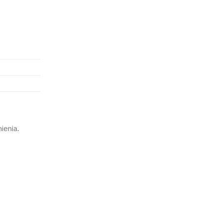
ienia.