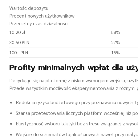
Wartość depozytu
Procent nowych użytkowników
Przeciętny czas działalności
10-20 zł
58%
30-50 PLN
27%
100+ PLN
15%
Profity minimalnych wpłat dla u
Decydując się na platformę z niskim wymogiem wejścia, użyt
Przede wszystkim możliwość eksperymentowania z różnymi p
Redukcja ryzyka budżetowego przy poznawaniu nowych t
Szansa przetestowania licznych platform wcześniej niż 
Elastyczność wyboru taktyki bez stresu związanej z wyso
Wejście do schematów lojalnościowych nawet przy mały