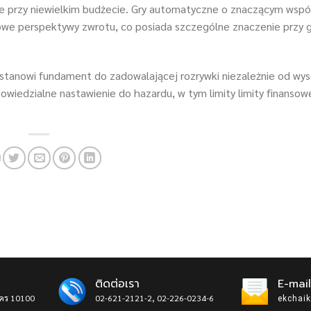
sje przy niewielkim budżecie. Gry automatyczne o znaczącym wspó
we perspektywy zwrotu, co posiada szczególne znaczenie przy g
tanowi fundament do zadowalającej rozrywki niezależnie od wys
iedzialne nastawienie do hazardu, w tym limity limity finansow
ติดต่อเรา
E-mail
นคร 10100
02-621-2121-2
,
02-226-0234-6
ekchai