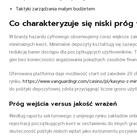
Taktyki zarządzania małym budżetem
Co charakteryzuje się niski próg
W branży hazardu cyfrowego obserwujemy coraz większe zai
minimalnych kwot. Minimalne depozyty kształtują się zazwyc
redukcję barier dostępu dla początkujących użytkowników. 
gier bez konieczności angażowania pokaźnych zasobów fina
Oferowana platforma daje możliwość start od zaledwie 20 zło
rynku.
https://www.vanguardngr.com/casino/pl/kasyno-z-m
do polityki depozytowej zdoła przyciągnąć liczne grono uży
Próg wejścia versus jakość wrażeń
Według raportu sektorowego z unijnego rynku zakładów onli
rejestracji początkujących kont w zestawieniu do innych gr
skuteczność polityki niskich wpłat jako instrumentu pozyskiw