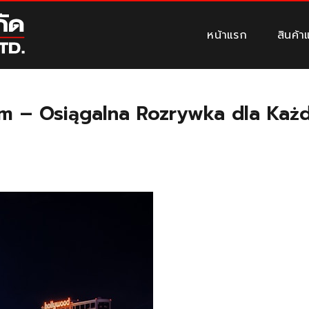
หน้าแรก
สินค้า
m – Osiągalna Rozrywka dla Każ