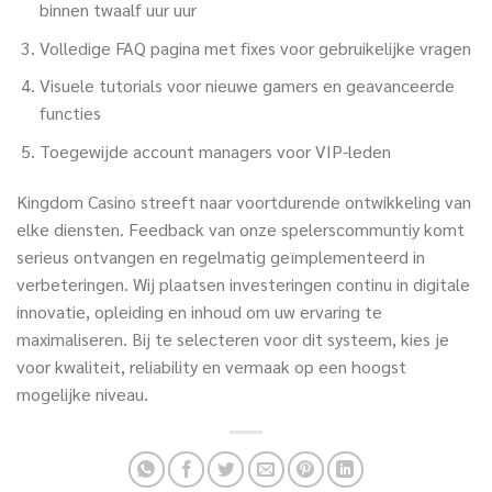
binnen twaalf uur uur
Volledige FAQ pagina met fixes voor gebruikelijke vragen
Visuele tutorials voor nieuwe gamers en geavanceerde
functies
Toegewijde account managers voor VIP-leden
Kingdom Casino streeft naar voortdurende ontwikkeling van
elke diensten. Feedback van onze spelerscommuntiy komt
serieus ontvangen en regelmatig geïmplementeerd in
verbeteringen. Wij plaatsen investeringen continu in digitale
innovatie, opleiding en inhoud om uw ervaring te
maximaliseren. Bij te selecteren voor dit systeem, kies je
voor kwaliteit, reliability en vermaak op een hoogst
mogelijke niveau.