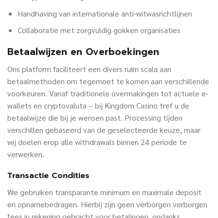
Handhaving van internationale anti-witwasrichtlijnen
Collaboratie met zorgvuldig gokken organisaties
Betaalwijzen en Overboekingen
Ons platform faciliteert een divers ruim scala aan
betaalmethoden om tegemoet te komen aan verschillende
voorkeuren. Vanaf traditionele overmakingen tot actuele e-
wallets en cryptovaluta – bij Kingdom Casino tref u de
betaalwijze die bij je wensen past. Processing tijden
verschillen gebaseerd van de geselecteerde keuze, maar
wij doelen erop alle withdrawals binnen 24 periode te
verwerken.
Transactie Condities
We gebruiken transparante minimum en maximale deposit
en opnamebedragen. Hierbij zijn geen verborgen verborgen
fees in rekening gebracht voor betalingen, ondanks