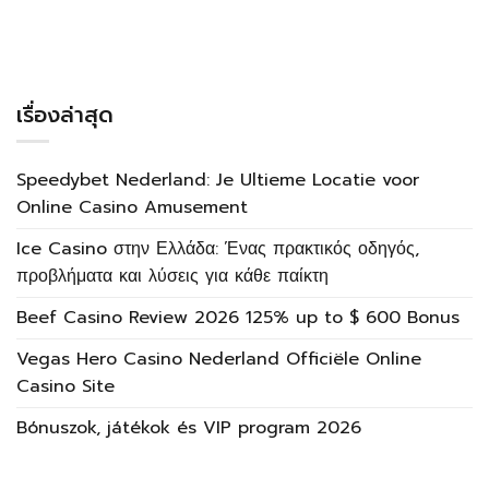
เรื่องล่าสุด
Speedybet Nederland: Je Ultieme Locatie voor
Online Casino Amusement
Ice Casino στην Ελλάδα: Ένας πρακτικός οδηγός,
προβλήματα και λύσεις για κάθε παίκτη
Beef Casino Review 2026 125% up to $ 600 Bonus
Vegas Hero Casino Nederland Officiële Online
Casino Site
Bónuszok, játékok és VIP program 2026