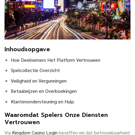
Inhoudsopgave
Hoe Deelnemers Het Platform Vertrouwen
Spelcollectie Overzicht
Veiligheid en Vergunningen
Betaalwijzen en Overboekingen
Klantenondersteuning en Hulp
Waaromdat Spelers Onze Diensten
Vertrouwen
Via
Kingdom Casino Login
beseffen wij dat betrouwbaarheid