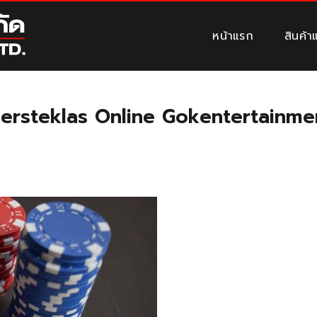
หน้าแรก
สินค้า
Eersteklas Online Gokentertainme