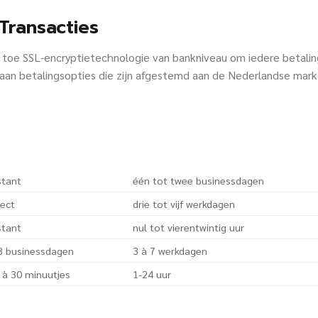
Transacties
en toe SSL-encryptietechnologie van bankniveau om iedere betali
aan betalingsopties die zijn afgestemd aan de Nederlandse mark
stant
één tot twee businessdagen
rect
drie tot vijf werkdagen
stant
nul tot vierentwintig uur
3 businessdagen
3 à 7 werkdagen
 à 30 minuutjes
1-24 uur