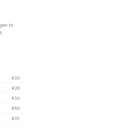
ngen te
t.
€10
€20
€10
€50
€15