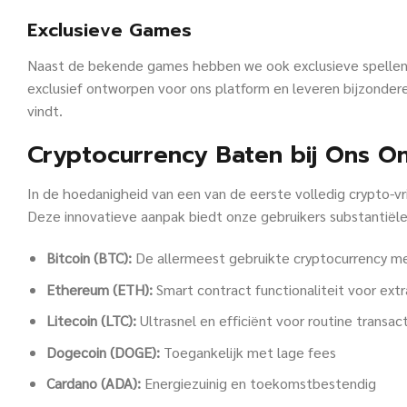
Exclusieve Games
Naast de bekende games hebben we ook exclusieve spellen g
exclusief ontworpen voor ons platform en leveren bijzonder
vindt.
Cryptocurrency Baten bij Ons On
In de hoedanigheid van een van de eerste volledig crypto-vri
Deze innovatieve aanpak biedt onze gebruikers substantiële
Bitcoin (BTC):
De allermeest gebruikte cryptocurrency me
Ethereum (ETH):
Smart contract functionaliteit voor ext
Litecoin (LTC):
Ultrasnel en efficiënt voor routine transac
Dogecoin (DOGE):
Toegankelijk met lage fees
Cardano (ADA):
Energiezuinig en toekomstbestendig