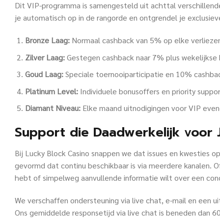
Dit VIP-programma is samengesteld uit achttal verschillende
je automatisch op in de rangorde en ontgrendel je exclusiev
Bronze Laag:
Normaal cashback van 5% op elke verlieze
Zilver Laag:
Gestegen cashback naar 7% plus wekelijkse
Goud Laag:
Speciale toernooiparticipatie en 10% cashba
Platinum Level:
Individuele bonusoffers en priority suppo
Diamant Niveau:
Elke maand uitnodigingen voor VIP ev
Support die Daadwerkelijk voor 
Bij Lucky Block Casino snappen we dat issues en kwestie
gevormd dat continu beschikbaar is via meerdere kanalen. O
hebt of simpelweg aanvullende informatie wilt over een conc
We verschaffen ondersteuning via live chat, e-mail en een 
Ons gemiddelde responsetijd via live chat is beneden dan 60