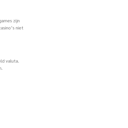
games zijn
asino’s niet
ld valuta.
n.