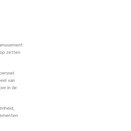
o amusement
 op zetten
persnel
deel van
per in de
penheid,
lementen