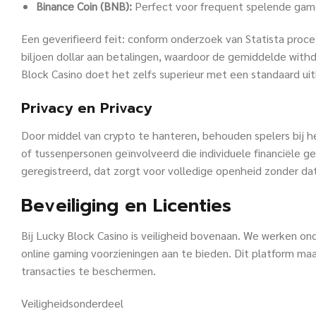
Binance Coin (BNB):
Perfect voor frequent spelende gam
Een geverifieerd feit: conform onderzoek van Statista proc
biljoen dollar aan betalingen, waardoor de gemiddelde with
Block Casino doet het zelfs superieur met een standaard uit
Privacy en Privacy
Door middel van crypto te hanteren, behouden spelers bij he
of tussenpersonen geïnvolveerd die individuele financiële g
geregistreerd, dat zorgt voor volledige openheid zonder 
Beveiliging en Licenties
Bij Lucky Block Casino is veiligheid bovenaan. We werken onde
online gaming voorzieningen aan te bieden. Dit platform maa
transacties te beschermen.
Veiligheidsonderdeel