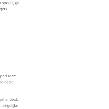
r speelt, ga
gers.
upportteam
ng nodig
fgehandeld.
 dergelijke