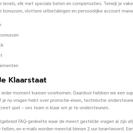
 levels, elk met speciale baten en compensaties. Terwijl je vake
e bonussen, vlottere uitbetalingen en persoonlijke account mana
n
 bonussen
ck
rt
enementen
Je Klaarstaat
s op ieder moment kunnen voorkomen. Daardoor hebben we een s
f je nu vragen hebt over promotie-eisen, technische ondersteuni
reet spel – ons team is klaar om je te ondersteunen.
uitgebreid FAQ-gedeelte waar de meest gestelde vragen al zijn a
 tellen, en e-mails worden meestal binnen 2 uur beantwoord. Een