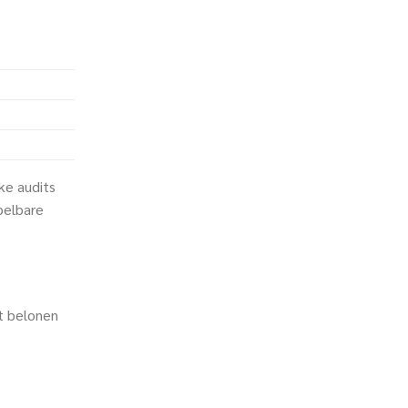
ke audits
pelbare
t belonen