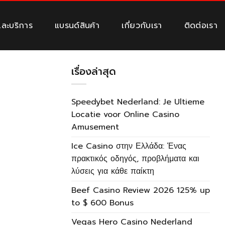
และบริการ
แบรนด์สินค้า
เกี่ยวกับเรา
ติดต่อเรา
เรื่องล่าสุด
Speedybet Nederland: Je Ultieme
Locatie voor Online Casino
Amusement
Ice Casino στην Ελλάδα: Ένας
πρακτικός οδηγός, προβλήματα και
λύσεις για κάθε παίκτη
Beef Casino Review 2026 125% up
to $ 600 Bonus
Vegas Hero Casino Nederland