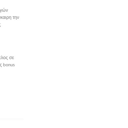
ογών
καιρη την
ς
ελος σε
ς bonus