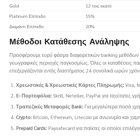
Gold
12 τοις εκατό
Platinum Επίπεδο
15%
Διαμάντι Επίπεδο
20%
Μέθοδοι Κατάθεσης Ανάληψης
Προσφέρουμε ευρύ φάσμα διαφορετικών banking μεθόδων γ
γεωγραφικές περιοχές παγκοσμίως. Όλες οι καταθέσεις παι
επεξεργάζονται εντός διαστήματος 24 συνολικά ωρών χρόν
Χρεωστικές & Χρεωστικές Κάρτες Πληρωμής:
Visa, 
E- Πορτοφόλια:
Skrill, Neteller, PayPal για ταχύτατες 
Τραπεζικές Μεταφορές Bank:
Για μεγαλύτερα ποσά χρ
Crypto:
Bitcoin, Ethereum, Litecoin με ανωνυμία και χαμ
Prepaid Cards:
Paysafecard για παίκτες οι οποίοι επιλέγ