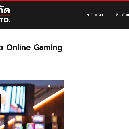
หน้าแรก
สินค้า
α Online Gaming