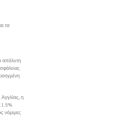
αι τα
οι απόλυτη
ασφάλειας
προηγμένη
 Αγγλίας, η
 11.5%
ος νόμιμες