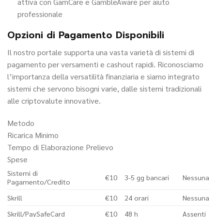
attiva con GamCare e GambleAware per aiuto
professionale
Opzioni di Pagamento Disponibili
Il nostro portale supporta una vasta varietà di sistemi di
pagamento per versamenti e cashout rapidi. Riconosciamo
l’importanza della versatilità finanziaria e siamo integrato
sistemi che servono bisogni varie, dalle sistemi tradizionali
alle criptovalute innovative.
Metodo
Ricarica Minimo
Tempo di Elaborazione Prelievo
Spese
Sistemi di
€10
3-5 gg bancari
Nessuna
Pagamento/Credito
Skrill
€10
24 orari
Nessuna
Skrill/PaySafeCard
€10
48 h
Assenti