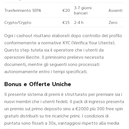
3-7 giorni
Trasferimento SEPA
€20
Assenti
bancari
Crypto/Crypto
€15
2-4 h
Zero
Ogni i cashout risultano elaborati dopo controllo del profilo
conformemente a normative KYC (Verifica Your Utente).
Questo step tutela sia il operatore che i utenti da
operazioni illecite. Il primissimo prelievo necessita
documenti, mentre gli seguenti sono processati
autonomamente entro i tempi specificati.
Bonus e Offerte Uniche
Il presente sistema di premi è strutturato per premiare sia i
nuovi membri che i utenti fedeli. Il pack di ingresso presenta
un premio sul primo deposito sino a €2000 più 300 free spin
gratuiti distribuiti su tre ricariche primi. I condizioni di
puntata sono fissati a 30x, vantaggiosi rispetto alla media