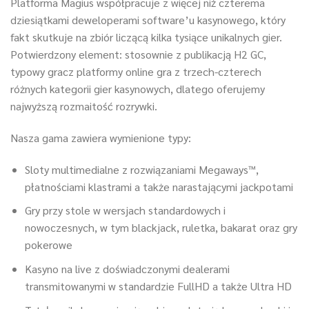
Platforma Magius współpracuje z więcej niż czterema
dziesiątkami deweloperami software’u kasynowego, który
fakt skutkuje na zbiór liczącą kilka tysiące unikalnych gier.
Potwierdzony element: stosownie z publikacją H2 GC,
typowy gracz platformy online gra z trzech-czterech
różnych kategorii gier kasynowych, dlatego oferujemy
najwyższą rozmaitość rozrywki.
Nasza gama zawiera wymienione typy:
Sloty multimedialne z rozwiązaniami Megaways™,
płatnościami klastrami a także narastającymi jackpotami
Gry przy stole w wersjach standardowych i
nowoczesnych, w tym blackjack, ruletka, bakarat oraz gry
pokerowe
Kasyno na live z doświadczonymi dealerami
transmitowanymi w standardzie FullHD a także Ultra HD