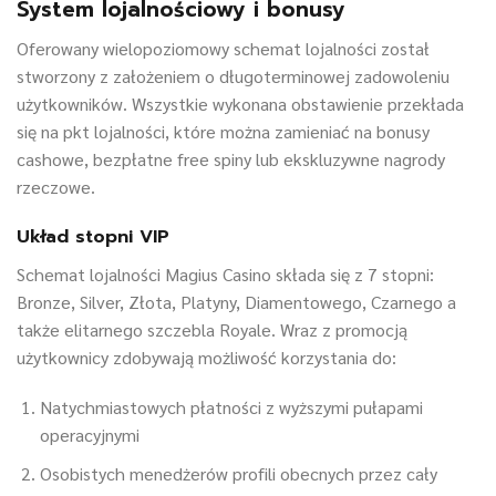
System lojalnościowy i bonusy
Oferowany wielopoziomowy schemat lojalności został
stworzony z założeniem o długoterminowej zadowoleniu
użytkowników. Wszystkie wykonana obstawienie przekłada
się na pkt lojalności, które można zamieniać na bonusy
cashowe, bezpłatne free spiny lub ekskluzywne nagrody
rzeczowe.
Układ stopni VIP
Schemat lojalności Magius Casino składa się z 7 stopni:
Bronze, Silver, Złota, Platyny, Diamentowego, Czarnego a
także elitarnego szczebla Royale. Wraz z promocją
użytkownicy zdobywają możliwość korzystania do:
Natychmiastowych płatności z wyższymi pułapami
operacyjnymi
Osobistych menedżerów profili obecnych przez cały