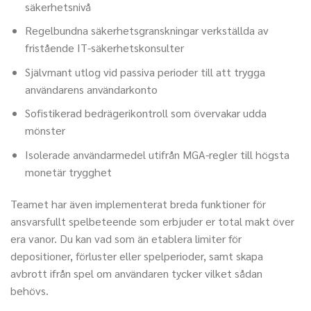
säkerhetsnivå
Regelbundna säkerhetsgranskningar verkställda av
fristående IT-säkerhetskonsulter
Självmant utlog vid passiva perioder till att trygga
användarens användarkonto
Sofistikerad bedrägerikontroll som övervakar udda
mönster
Isolerade användarmedel utifrån MGA-regler till högsta
monetär trygghet
Teamet har även implementerat breda funktioner för
ansvarsfullt spelbeteende som erbjuder er total makt över
era vanor. Du kan vad som än etablera limiter för
depositioner, förluster eller spelperioder, samt skapa
avbrott ifrån spel om användaren tycker vilket sådan
behövs.