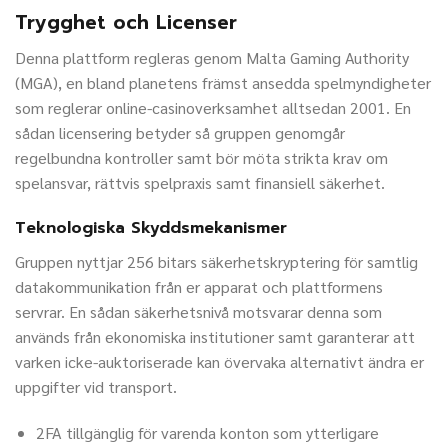
Trygghet och Licenser
Denna plattform regleras genom Malta Gaming Authority
(MGA), en bland planetens främst ansedda spelmyndigheter
som reglerar online-casinoverksamhet alltsedan 2001. En
sådan licensering betyder så gruppen genomgår
regelbundna kontroller samt bör möta strikta krav om
spelansvar, rättvis spelpraxis samt finansiell säkerhet.
Teknologiska Skyddsmekanismer
Gruppen nyttjar 256 bitars säkerhetskryptering för samtlig
datakommunikation från er apparat och plattformens
servrar. En sådan säkerhetsnivå motsvarar denna som
används från ekonomiska institutioner samt garanterar att
varken icke-auktoriserade kan övervaka alternativt ändra er
uppgifter vid transport.
2FA tillgänglig för varenda konton som ytterligare