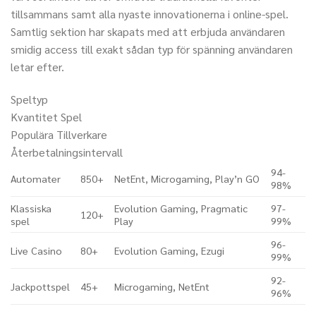
tillsammans samt alla nyaste innovationerna i online-spel.
Samtlig sektion har skapats med att erbjuda användaren
smidig access till exakt sådan typ för spänning användaren
letar efter.
Speltyp
Kvantitet Spel
Populära Tillverkare
Återbetalningsintervall
94-
Automater
850+
NetEnt, Microgaming, Play’n GO
98%
Klassiska
Evolution Gaming, Pragmatic
97-
120+
spel
Play
99%
96-
Live Casino
80+
Evolution Gaming, Ezugi
99%
92-
Jackpottspel
45+
Microgaming, NetEnt
96%