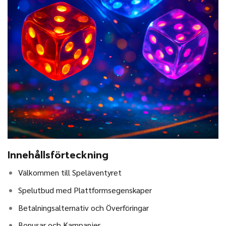
Innehållsförteckning
Välkommen till Speläventyret
Spelutbud med Plattformsegenskaper
Betalningsalternativ och Överföringar
Bonusar och Kampanjer