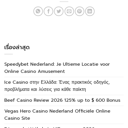
เรื่องล่าสุด
Speedybet Nederland: Je Ultieme Locatie voor
Online Casino Amusement
Ice Casino στην Ελλάδα: Ένας πρακτικός οδηγός,
προβλήματα και λύσεις για κάθε παίκτη
Beef Casino Review 2026 125% up to $ 600 Bonus
Vegas Hero Casino Nederland Officiële Online
Casino Site