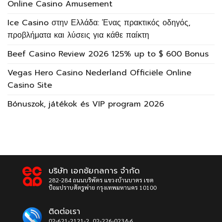
Online Casino Amusement
Ice Casino στην Ελλάδα: Ένας πρακτικός οδηγός,
προβλήματα και λύσεις για κάθε παίκτη
Beef Casino Review 2026 125% up to $ 600 Bonus
Vegas Hero Casino Nederland Officiële Online
Casino Site
Bónuszok, játékok és VIP program 2026
บริษัท เอกชัยกลการ จำกัด
282-284 ถนนบริพัตร แขวงบ้านบาตร เขต
ป้อมปราบศัตรูพ่าย กรุงเทพมหานคร 10100
ติดต่อเรา
02-621-2121-2
,
02-226-0234-6