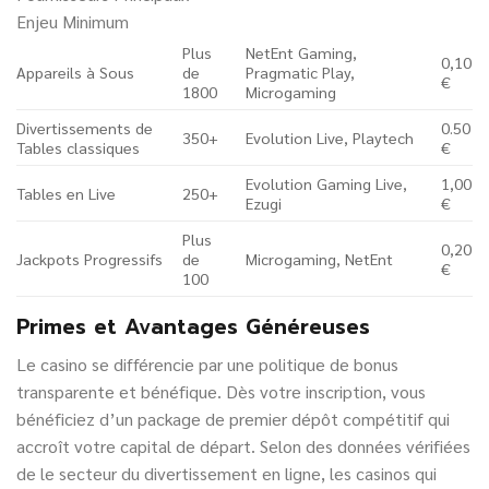
Enjeu Minimum
Plus
NetEnt Gaming,
0,10
Appareils à Sous
de
Pragmatic Play,
€
1800
Microgaming
Divertissements de
0.50
350+
Evolution Live, Playtech
Tables classiques
€
Evolution Gaming Live,
1,00
Tables en Live
250+
Ezugi
€
Plus
0,20
Jackpots Progressifs
de
Microgaming, NetEnt
€
100
Primes et Avantages Généreuses
Le casino se différencie par une politique de bonus
transparente et bénéfique. Dès votre inscription, vous
bénéficiez d’un package de premier dépôt compétitif qui
accroît votre capital de départ. Selon des données vérifiées
de le secteur du divertissement en ligne, les casinos qui