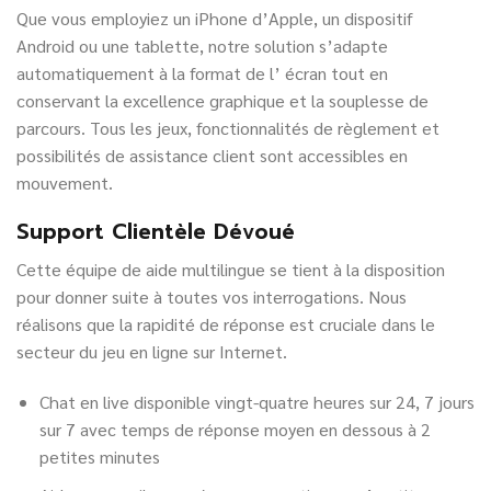
Que vous employiez un iPhone d’Apple, un dispositif
Android ou une tablette, notre solution s’adapte
automatiquement à la format de l’ écran tout en
conservant la excellence graphique et la souplesse de
parcours. Tous les jeux, fonctionnalités de règlement et
possibilités de assistance client sont accessibles en
mouvement.
Support Clientèle Dévoué
Cette équipe de aide multilingue se tient à la disposition
pour donner suite à toutes vos interrogations. Nous
réalisons que la rapidité de réponse est cruciale dans le
secteur du jeu en ligne sur Internet.
Chat en live disponible vingt-quatre heures sur 24, 7 jours
sur 7 avec temps de réponse moyen en dessous à 2
petites minutes