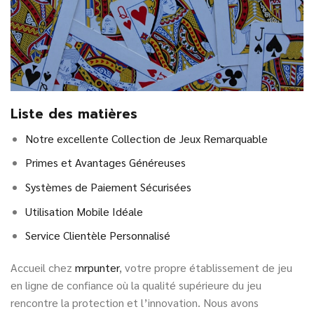
Liste des matières
Notre excellente Collection de Jeux Remarquable
Primes et Avantages Généreuses
Systèmes de Paiement Sécurisées
Utilisation Mobile Idéale
Service Clientèle Personnalisé
Accueil chez
mrpunter
, votre propre établissement de jeu
en ligne de confiance où la qualité supérieure du jeu
rencontre la protection et l’innovation. Nous avons