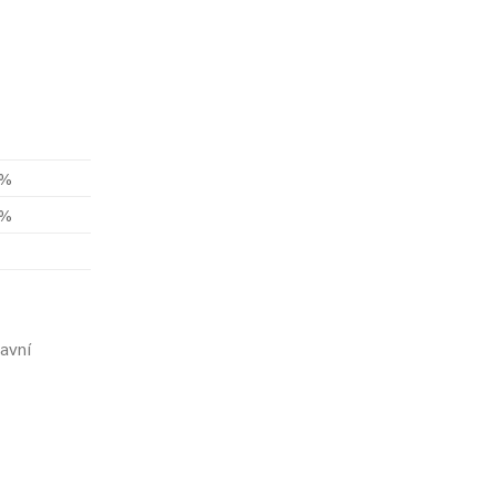
%
5%
5%
%
avní