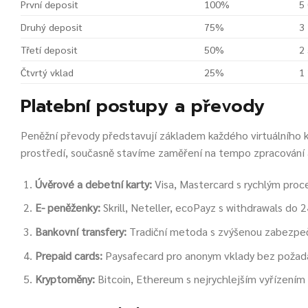
První deposit
100%
5
Druhý deposit
75%
3
Třetí deposit
50%
2
Čtvrtý vklad
25%
1
Platební postupy a převody
Peněžní převody představují základem každého virtuálního 
prostředí, současně stavíme zaměření na tempo zpracování 
Úvěrové a debetní karty:
Visa, Mastercard s rychlým proc
E- peněženky:
Skrill, Neteller, ecoPayz s withdrawals do 
Bankovní transfery:
Tradiční metoda s zvýšenou zabezpeče
Prepaid cards:
Paysafecard pro anonym vklady bez požad
Kryptoměny:
Bitcoin, Ethereum s nejrychlejším vyřízením