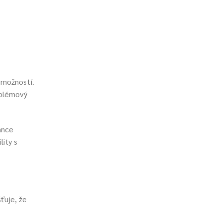
 možností.
oblémový
ánce
lity s
ťuje, že