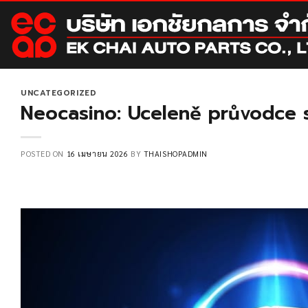
Skip
to
content
UNCATEGORIZED
Neocasino: Uceleně průvodce 
POSTED ON
16 เมษายน 2026
BY
THAISHOPADMIN