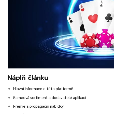
Náplň článku
Hlavní informace o této platformě
Gameová sortiment a dodavatelé aplikací
Prémie a propagační nabídky