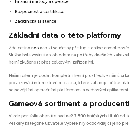
Finanční metody a operace
Bezpečnost a certifikace
Zákaznická asistence
Základní data o této platformy
Zde casino
neo
nabízí současný přístup k online gamblerové
Služba byla vyvinuta s ohledem na potřeby dnešních zákazník
herní zkušenost přes celkovými zařízeními.
Našim cílem je dodat kompletní herní prostředí, v němž si k
provozování internetového casina, které zahrnuje běžné aktu
nejnovějšími operačními platformami a webovými aplikacemi.
Gameová sortiment a producenti
V zde portfoliu objevíte nad než
2 500 hráčských titulů
od t
veškerý kategorie uživatele vybere hry odpovídající jeho pre