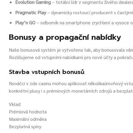
Evolution Gaming
– totální lídr v segmentu živého dealera 
Pragmatic Play
– dynamicky rostoucí producent s častými
Play’n GO
– odborník na smartphone zrychlení a vysoce 
Bonusy a propagační nabídky
Naše bonusová systém je vytvořena tak, aby bonusovala věrno
Rozlišujeme od vstupními nabídkami pro nové účty a pokračují
Stavba vstupních bonusů
Nováčci v zde casinu mohou aplikovat několikaúrovňový vstu
konkrétní plusy i s prémiových monetárních zdrojů a bezplat
Vklad
Prémiová hodnota
Maximální odměna
Bezplatná spiny